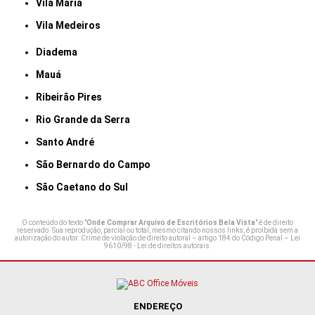
Vila Maria
Vila Medeiros
Diadema
Mauá
Ribeirão Pires
Rio Grande da Serra
Santo André
São Bernardo do Campo
São Caetano do Sul
O conteúdo do texto "
Onde Comprar Arquivo de Escritórios Bela Vista
" é de direito
reservado. Sua reprodução, parcial ou total, mesmo citando nossos links, é proibida sem a
autorização do autor. Crime de violação de direito autoral – artigo 184 do Código Penal –
Lei
9610/98 - Lei de direitos autorais
.
ENDEREÇO