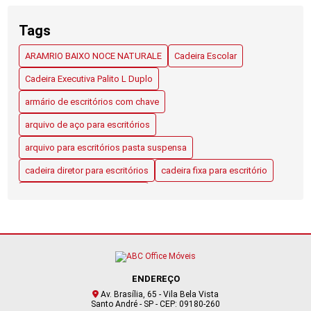
CADEIRAS ESCOLARES: ESCOLHA IDEAL PARA CONFORTO E
APRENDIZADO
Tags
CADEIRAS PARA ESCRITÓRIOS ABC: GUIA COMPLETO PARA
ARAMRIO BAIXO NOCE NATURALE
Cadeira Escolar
ESCOLHER A IDEAL
Cadeira Executiva Palito L Duplo
CADEIRAS PARA ESCRITÓRIOS ABC: O QUE VOCÊ PRECISA
armário de escritórios com chave
SABER
arquivo de aço para escritórios
DESCUBRA OS BENEFÍCIOS DO ARAMÁRIO BAIXO NATURAL
arquivo para escritórios pasta suspensa
GUIA COMPLETO PARA ESCOLHER CADEIRAS DE ESCRITÓRIO
cadeira diretor para escritórios
cadeira fixa para escritório
EM SANTO ANDRÉ
cadeiras para escritórios abc
LONGARINA PARA RECEPÇÃO EM SANTO ANDRÉ: COMO
cadeiras para escritórios santo andré
ESCOLHER A OPÇÃO IDEAL
longarina para recepção santo andré
MESA DE REFEITÓRIO ESCOLAR: GUIA COMPLETO PARA
ESCOLHER A IDEAL
mesa de refeitório escolar
mesas para escritórios
ENDEREÇO
mesas para refeitórios
móveis com gaveta para recepção
MESAS PARA ESCRITÓRIOS: GUIA COMPLETO PARA
Av. Brasília, 65 - Vila Bela Vista
ESCOLHER A IDEAL
Santo André - SP - CEP: 09180-260
móveis de aço
móveis de aço escritórios