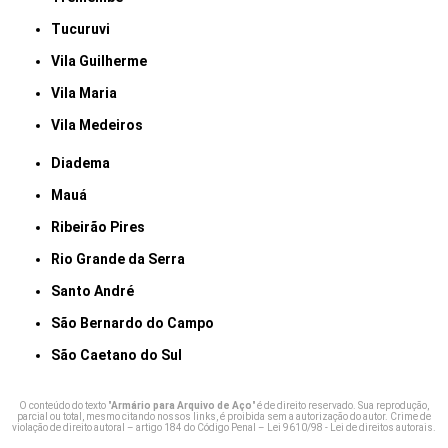
Tucuruvi
Vila Guilherme
Vila Maria
Vila Medeiros
Diadema
Mauá
Ribeirão Pires
Rio Grande da Serra
Santo André
São Bernardo do Campo
São Caetano do Sul
O conteúdo do texto "
Armário para Arquivo de Aço
" é de direito reservado. Sua reprodução,
parcial ou total, mesmo citando nossos links, é proibida sem a autorização do autor. Crime de
violação de direito autoral – artigo 184 do Código Penal –
Lei 9610/98 - Lei de direitos autorais
.