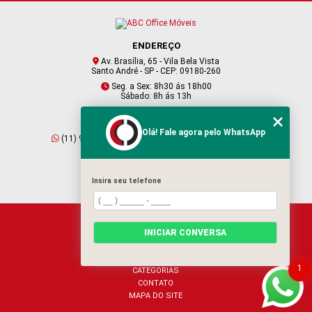
ENDEREÇO
Av. Brasília, 65 - Vila Bela Vista
Santo André - SP - CEP: 09180-260
Seg. a Sex: 8h30 ás 18h00
Sábado: 8h ás 13h
CONTATO
Olá! Fale agora pelo WhatsApp
(11) 95409-2229
(11) 4901-6045
vendas@abcofficemoveis.com.br
Insira seu telefone
HOME
INICIAR CONVERSA
SOBRE NÓS
PRODUTOS
BLOG
1
CATEGORIAS
CONTATO
MAPA DO SITE