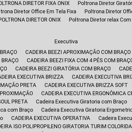
POLTRONA DIRETOR FIXA ONIX
Poltrona Diretor Gira
oltrona Diretor Office Em Tela Fixa
Poltrona Diretor Of
POLTRONA DIRETOR ONIX
Poltrona Diretor relax Co
Executiva
 BRAÇO
CADEIRA BEEZI APROXIMAÇÃO COM BRAÇO
M BRAÇO
CADEIRA BEEZI FIXA COM 4 PÉS COM BRAÇ
AÇO
CADEIRA BEEZI GIRATÓRIA COM BRAÇO
CAD
CADEIRA EXECUTIVA BRIZZA
CADEIRA EXECUTIVA B
XIMAÇÃO PRETA
CADEIRA EXECUTIVA BRIZZA SOFT
 APROXIMAÇÃO
CADEIRA EXECUTIVA ERGONÔMICA 
SOUL PRETA
Cadeira Executiva Giratoria com Braço
rica com Braço
Cadeira Executiva Giratoria Ergometr
ço
CADEIRA EXECUTIVA OPERATIVA
Cadeira Execu
DEIRA ISO POLIPROPILENO GIRATORIA TURIM COLORID