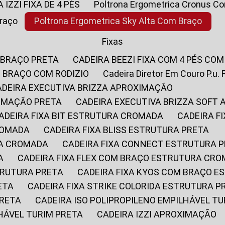
A IZZI FIXA DE 4 PÉS
Poltrona Ergometrica Cronus C
Braço
Poltrona Ergometrica Sky Alta Com Braço
Fixas
 BRAÇO PRETA
CADEIRA BEEZI FIXA COM 4 PÉS CO
OM BRAÇO COM RODIZIO
Cadeira Diretor Em Couro P.u. 
CADEIRA EXECUTIVA BRIZZA APROXIMAÇÃO
XIMAÇÃO PRETA
CADEIRA EXECUTIVA BRIZZA SOFT
CADEIRA FIXA BIT ESTRUTURA CROMADA
CADEIRA 
CROMADA
CADEIRA FIXA BLISS ESTRUTURA PRETA
RA CROMADA
CADEIRA FIXA CONNECT ESTRUTURA 
A
CADEIRA FIXA FLEX COM BRAÇO ESTRUTURA CR
STRUTURA PRETA
CADEIRA FIXA KYOS COM BRAÇO 
ETA
CADEIRA FIXA STRIKE COLORIDA ESTRUTURA P
PRETA
CADEIRA ISO POLIPROPILENO EMPILHÁVEL T
LHÁVEL TURIM PRETA
CADEIRA IZZI APROXIMAÇÃO