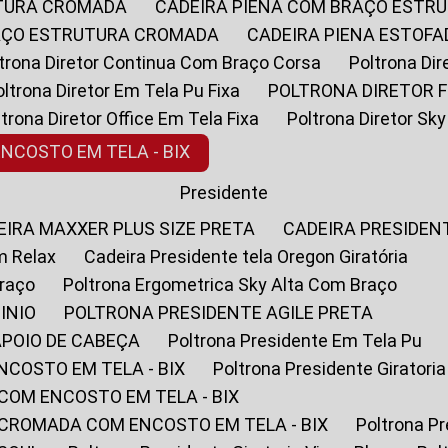
UTURA CROMADA
CADEIRA PIENA COM BRAÇO ESTR
RAÇO ESTRUTURA CROMADA
CADEIRA PIENA ESTO
oltrona Diretor Continua Com Braço Corsa
Poltrona D
Poltrona Diretor Em Tela Pu Fixa
POLTRONA DIRETOR F
oltrona Diretor Office Em Tela Fixa
Poltrona Diretor S
ENCOSTO EM TELA - BIX
Presidente
DEIRA MAXXER PLUS SIZE PRETA
CADEIRA PRESIDEN
m Relax
Cadeira Presidente tela Oregon Giratória
Braço
Poltrona Ergometrica Sky Alta Com Braço
INIO
POLTRONA PRESIDENTE AGILE PRETA
APOIO DE CABEÇA
Poltrona Presidente Em Tela Pu
NCOSTO EM TELA - BIX
Poltrona Presidente Giratori
COM ENCOSTO EM TELA - BIX
 CROMADA COM ENCOSTO EM TELA - BIX
Poltrona P