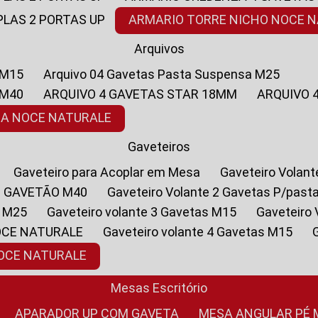
PLAS 2 PORTAS UP
ARMARIO TORRE NICHO NOCE 
Arquivos
 M15
Arquivo 04 Gavetas Pasta Suspensa M25
 M40
ARQUIVO 4 GAVETAS STAR 18MM
ARQUIVO
SA NOCE NATURALE
Gaveteiros
Gaveteiro para Acoplar em Mesa
Gaveteiro Volan
1 GAVETÃO M40
Gaveteiro Volante 2 Gavetas P/past
a M25
Gaveteiro volante 3 Gavetas M15
Gaveteir
OCE NATURALE
Gaveteiro volante 4 Gavetas M15
NOCE NATURALE
Mesas Escritório
APARADOR UP COM GAVETA
MESA ANGULAR PÉ