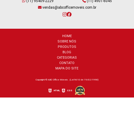
(11) 95409-2229
(11) 4901-6045
vendas@abcofficemoveis.com.br
HOME
SOBRE NÓS
PRODUTOS
BLOG
CATEGORIAS
CONTATO
MAPA DO SITE
Copyright © ABC Office Móveis . (Lei 9610 de 19/02/1998)
HTML
CSS