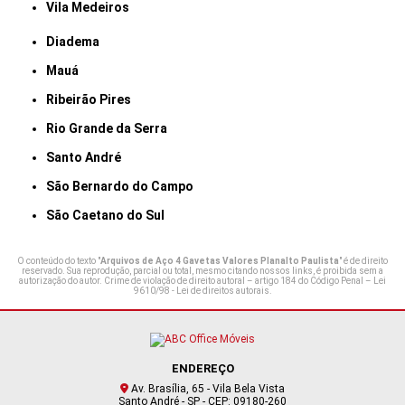
Vila Medeiros
Diadema
Mauá
Ribeirão Pires
Rio Grande da Serra
Santo André
São Bernardo do Campo
São Caetano do Sul
O conteúdo do texto "
Arquivos de Aço 4 Gavetas Valores Planalto Paulista
" é de direito
reservado. Sua reprodução, parcial ou total, mesmo citando nossos links, é proibida sem a
autorização do autor. Crime de violação de direito autoral – artigo 184 do Código Penal –
Lei
9610/98 - Lei de direitos autorais
.
ENDEREÇO
Av. Brasília, 65 - Vila Bela Vista
Santo André - SP - CEP: 09180-260