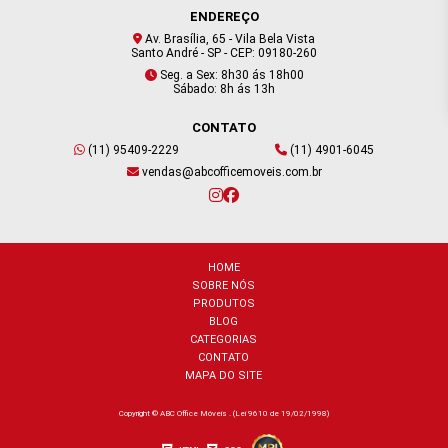
ENDEREÇO
Av. Brasília, 65 - Vila Bela Vista
Santo André - SP - CEP: 09180-260
Seg. a Sex: 8h30 ás 18h00
Sábado: 8h ás 13h
CONTATO
(11) 95409-2229
(11) 4901-6045
vendas@abcofficemoveis.com.br
HOME
SOBRE NÓS
PRODUTOS
BLOG
CATEGORIAS
CONTATO
MAPA DO SITE
Copyright © ABC Office Móveis . (Lei 9610 de 19/02/1998)