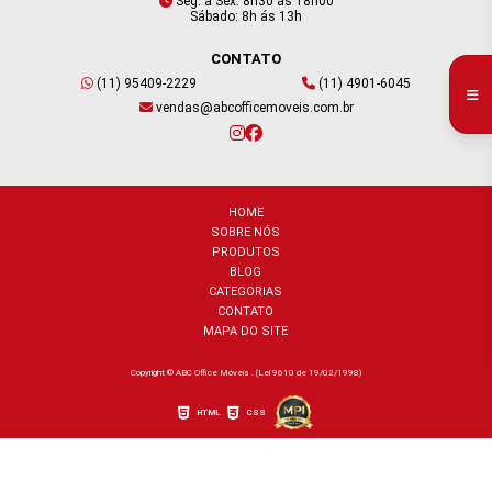
Seg. a Sex: 8h30 ás 18h00
Sábado: 8h ás 13h
CONTATO
(11) 95409-2229
(11) 4901-6045
vendas@abcofficemoveis.com.br
HOME
SOBRE NÓS
PRODUTOS
BLOG
CATEGORIAS
CONTATO
MAPA DO SITE
Copyright © ABC Office Móveis . (Lei 9610 de 19/02/1998)
HTML
CSS