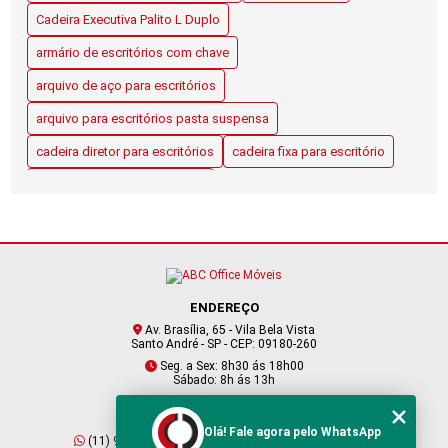
Cadeira Executiva Palito L Duplo
CADEIRAS PARA ESCRITÓRIOS ABC: O QUE VOCÊ PRECISA
armário de escritórios com chave
SABER
arquivo de aço para escritórios
DESCUBRA OS BENEFÍCIOS DO ARAMÁRIO BAIXO NATURAL
arquivo para escritórios pasta suspensa
GUIA COMPLETO PARA ESCOLHER CADEIRAS DE ESCRITÓRIO
cadeira diretor para escritórios
cadeira fixa para escritório
EM SANTO ANDRÉ
cadeiras para escritórios abc
LONGARINA PARA RECEPÇÃO EM SANTO ANDRÉ: COMO
cadeiras para escritórios santo andré
ESCOLHER A OPÇÃO IDEAL
longarina para recepção santo andré
MESA DE REFEITÓRIO ESCOLAR: GUIA COMPLETO PARA
ESCOLHER A IDEAL
mesa de refeitório escolar
mesas para escritórios
ENDEREÇO
mesas para refeitórios
móveis com gaveta para recepção
MESAS PARA ESCRITÓRIOS: GUIA COMPLETO PARA
Av. Brasília, 65 - Vila Bela Vista
ESCOLHER A IDEAL
Santo André - SP - CEP: 09180-260
móveis de aço
móveis de aço escritórios
Seg. a Sex: 8h30 ás 18h00
Sábado: 8h ás 13h
móveis de aço para escritórios
móveis em aço para escritório
MESAS PARA REFEITÓRIOS: GUIA COMPLETO DE ESCOLHA E
ESTILO
sofá para recepção de escritório
CONTATO
Olá! Fale agora pelo WhatsApp
(11) 95409-2229
(11) 4901-6045
MÓVEIS COM GAVETA PARA RECEPÇÃO: DICAS ESSENCIAIS