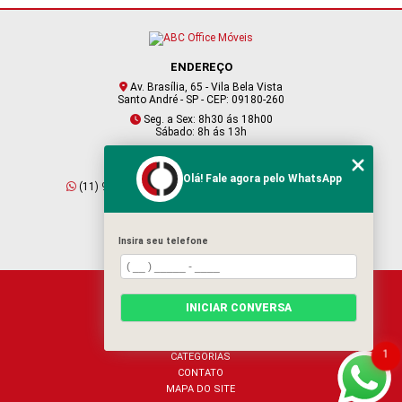
ENDEREÇO
Av. Brasília, 65 - Vila Bela Vista
Santo André - SP - CEP: 09180-260
Seg. a Sex: 8h30 ás 18h00
Sábado: 8h ás 13h
CONTATO
Olá! Fale agora pelo WhatsApp
(11) 95409-2229
(11) 4901-6045
vendas@abcofficemoveis.com.br
Insira seu telefone
HOME
INICIAR CONVERSA
SOBRE NÓS
PRODUTOS
BLOG
1
CATEGORIAS
CONTATO
MAPA DO SITE