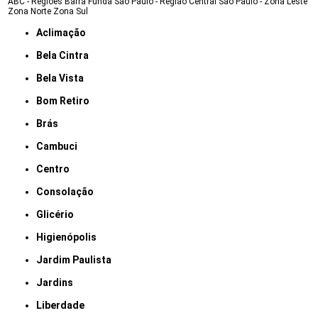
ABC - Regiões
Barra Funda
São Paulo - Região Central
São Paulo - Zona Leste
Zona Norte
Zona Sul
Aclimação
Bela Cintra
Bela Vista
Bom Retiro
Brás
Cambuci
Centro
Consolação
Glicério
Higienópolis
Jardim Paulista
Jardins
Liberdade