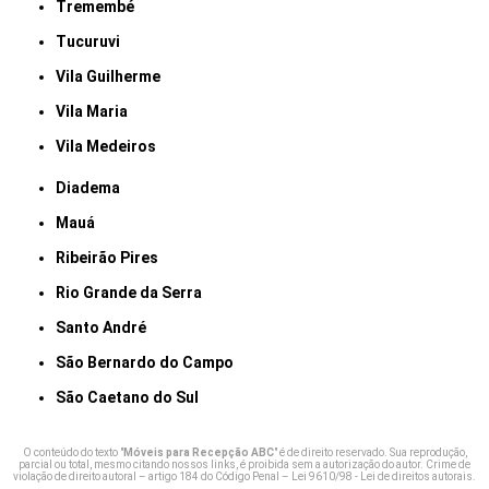
Tremembé
Tucuruvi
Vila Guilherme
Vila Maria
Vila Medeiros
Diadema
Mauá
Ribeirão Pires
Rio Grande da Serra
Santo André
São Bernardo do Campo
São Caetano do Sul
O conteúdo do texto "
Móveis para Recepção ABC
" é de direito reservado. Sua reprodução,
parcial ou total, mesmo citando nossos links, é proibida sem a autorização do autor. Crime de
violação de direito autoral – artigo 184 do Código Penal –
Lei 9610/98 - Lei de direitos autorais
.