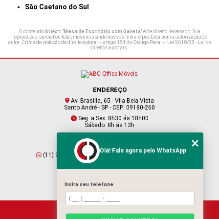
São Caetano do Sul
O conteúdo do texto "
Mesa de Escritório com Gaveta
" é de direito reservado. Sua
reprodução, parcial ou total, mesmo citando nossos links, é proibida sem a autorização do
autor. Crime de violação de direito autoral – artigo 184 do Código Penal –
Lei 9610/98 - Lei de
direitos autorais
.
ENDEREÇO
Av. Brasília, 65 - Vila Bela Vista
Santo André - SP - CEP: 09180-260
Seg. a Sex: 8h30 ás 18h00
Sábado: 8h ás 13h
CONTATO
Olá! Fale agora pelo WhatsApp
(11) 95409-2229
(11) 4901-6045
vendas@abcofficemoveis.com.br
Insira seu telefone
HOME