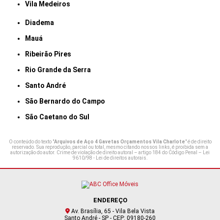
Vila Medeiros
Diadema
Mauá
Ribeirão Pires
Rio Grande da Serra
Santo André
São Bernardo do Campo
São Caetano do Sul
O conteúdo do texto "
Arquivos de Aço 4 Gavetas Orçamentos Vila Charlote
" é de direito
reservado. Sua reprodução, parcial ou total, mesmo citando nossos links, é proibida sem a
autorização do autor. Crime de violação de direito autoral – artigo 184 do Código Penal –
Lei
9610/98 - Lei de direitos autorais
.
ENDEREÇO
Av. Brasília, 65 - Vila Bela Vista
Santo André - SP - CEP: 09180-260