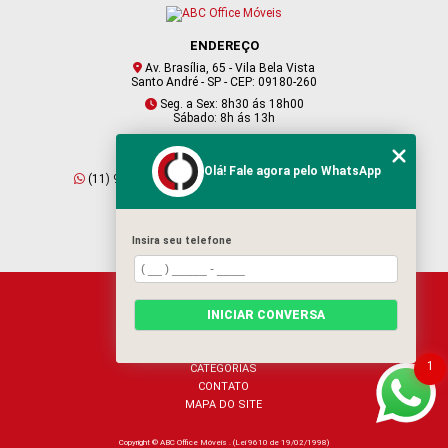
ENDEREÇO
Av. Brasília, 65 - Vila Bela Vista
Santo André - SP - CEP: 09180-260
Seg. a Sex: 8h30 ás 18h00
Sábado: 8h ás 13h
CONTATO
Olá! Fale agora pelo WhatsApp
(11) 95409-2229
(11) 4901-6045
vendas@abcofficemoveis.com.br
Insira seu telefone
HOME
INICIAR CONVERSA
SOBRE NÓS
PRODUTOS
BLOG
1
CATEGORIAS
CONTATO
MAPA DO SITE
Copyright © ABC Office Móveis . (Lei 9610 de 19/02/1998)