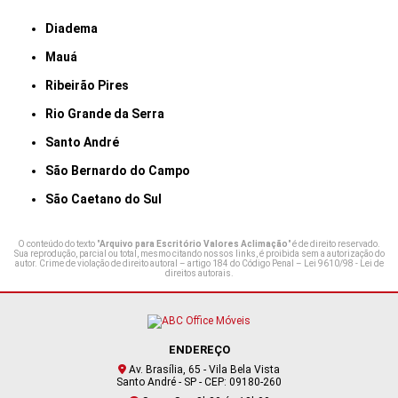
Diadema
Mauá
Ribeirão Pires
Rio Grande da Serra
Santo André
São Bernardo do Campo
São Caetano do Sul
O conteúdo do texto "
Arquivo para Escritório Valores Aclimação
" é de direito reservado.
Sua reprodução, parcial ou total, mesmo citando nossos links, é proibida sem a autorização do
autor. Crime de violação de direito autoral – artigo 184 do Código Penal –
Lei 9610/98 - Lei de
direitos autorais
.
ENDEREÇO
Av. Brasília, 65 - Vila Bela Vista
Santo André - SP - CEP: 09180-260