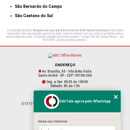
São Bernardo do Campo
São Caetano do Sul
O conteúdo do texto "
Arquivo de Aço para Escritórios Vila Santa Catarina
" é de direito
reservado. Sua reprodução, parcial ou total, mesmo citando nossos links, é proibida sem a
autorização do autor. Crime de violação de direito autoral – artigo 184 do Código Penal –
Lei
9610/98 - Lei de direitos autorais
.
ENDEREÇO
Av. Brasília, 65 - Vila Bela Vista
Santo André - SP - CEP: 09180-260
Seg. a Sex: 8h30 ás 18h00
Sábado: 8h ás 13h
CONTATO
Olá! Fale agora pelo WhatsApp
(11) 95409-2229
(11) 4901-6045
vendas@abcofficemoveis.com.br
Insira seu telefone