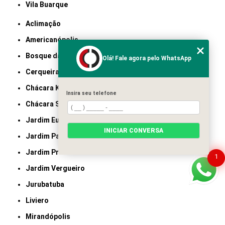
Vila Buarque
Aclimação
Americanópolis
Bosque da Saúde
Olá! Fale agora pelo WhatsApp
Cerqueira César
Chácara Klabin
Insira seu telefone
Chácara Santo Antônio
Jardim Europa
INICIAR CONVERSA
Jardim Paulistano
Jardim Prudência
1
Jardim Vergueiro
Jurubatuba
Liviero
Mirandópolis