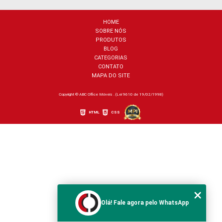
HOME
SOBRE NÓS
PRODUTOS
BLOG
CATEGORIAS
CONTATO
MAPA DO SITE
Copyright © ABC Office Móveis . (Lei 9610 de 19/02/1998)
HTML
CSS
Olá! Fale agora pelo WhatsApp