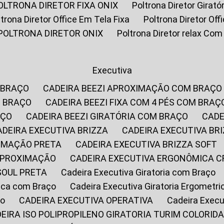
POLTRONA DIRETOR FIXA ONIX
Poltrona Diretor Gira
oltrona Diretor Office Em Tela Fixa
Poltrona Diretor Of
POLTRONA DIRETOR ONIX
Poltrona Diretor relax Co
Executiva
 BRAÇO
CADEIRA BEEZI APROXIMAÇÃO COM BRAÇO
M BRAÇO
CADEIRA BEEZI FIXA COM 4 PÉS COM BRAÇ
AÇO
CADEIRA BEEZI GIRATÓRIA COM BRAÇO
CAD
CADEIRA EXECUTIVA BRIZZA
CADEIRA EXECUTIVA B
XIMAÇÃO PRETA
CADEIRA EXECUTIVA BRIZZA SOFT
 APROXIMAÇÃO
CADEIRA EXECUTIVA ERGONÔMICA 
SOUL PRETA
Cadeira Executiva Giratoria com Braço
rica com Braço
Cadeira Executiva Giratoria Ergometr
ço
CADEIRA EXECUTIVA OPERATIVA
Cadeira Execu
DEIRA ISO POLIPROPILENO GIRATORIA TURIM COLORID