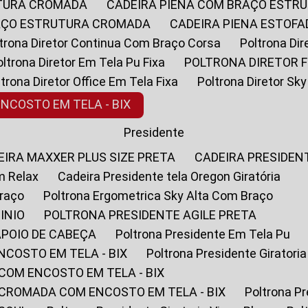
UTURA CROMADA
CADEIRA PIENA COM BRAÇO ESTR
RAÇO ESTRUTURA CROMADA
CADEIRA PIENA ESTO
oltrona Diretor Continua Com Braço Corsa
Poltrona D
Poltrona Diretor Em Tela Pu Fixa
POLTRONA DIRETOR F
oltrona Diretor Office Em Tela Fixa
Poltrona Diretor S
ENCOSTO EM TELA - BIX
Presidente
DEIRA MAXXER PLUS SIZE PRETA
CADEIRA PRESIDEN
m Relax
Cadeira Presidente tela Oregon Giratória
Braço
Poltrona Ergometrica Sky Alta Com Braço
INIO
POLTRONA PRESIDENTE AGILE PRETA
APOIO DE CABEÇA
Poltrona Presidente Em Tela Pu
NCOSTO EM TELA - BIX
Poltrona Presidente Giratori
COM ENCOSTO EM TELA - BIX
 CROMADA COM ENCOSTO EM TELA - BIX
Poltrona P