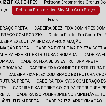
A IZZI FIXA DE 4 PÉS
Poltrona Ergometrica Cronus C
Braço
Poltrona Ergometrica Sky Alta Com Braço
Fixas
 BRAÇO PRETA
CADEIRA BEEZI FIXA COM 4 PÉS CO
OM BRAÇO COM RODIZIO
Cadeira Diretor Em Couro P.u. 
CADEIRA EXECUTIVA BRIZZA APROXIMAÇÃO
XIMAÇÃO PRETA
CADEIRA EXECUTIVA BRIZZA SOFT
CADEIRA FIXA BIT ESTRUTURA CROMADA
CADEIRA 
CROMADA
CADEIRA FIXA BLISS ESTRUTURA PRETA
RA CROMADA
CADEIRA FIXA CONNECT ESTRUTURA 
A
CADEIRA FIXA FLEX COM BRAÇO ESTRUTURA CR
STRUTURA PRETA
CADEIRA FIXA KYOS COM BRAÇO 
ETA
CADEIRA FIXA STRIKE COLORIDA ESTRUTURA P
PRETA
CADEIRA ISO POLIPROPILENO EMPILHÁVEL T
LHÁVEL TURIM PRETA
CADEIRA IZZI APROXIMAÇÃO