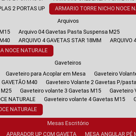
PLAS 2 PORTAS UP
ARMARIO TORRE NICHO NOCE 
Arquivos
 M15
Arquivo 04 Gavetas Pasta Suspensa M25
 M40
ARQUIVO 4 GAVETAS STAR 18MM
ARQUIVO
SA NOCE NATURALE
Gaveteiros
Gaveteiro para Acoplar em Mesa
Gaveteiro Volan
1 GAVETÃO M40
Gaveteiro Volante 2 Gavetas P/past
a M25
Gaveteiro volante 3 Gavetas M15
Gaveteir
OCE NATURALE
Gaveteiro volante 4 Gavetas M15
NOCE NATURALE
Mesas Escritório
APARADOR UP COM GAVETA
MESA ANGULAR PÉ