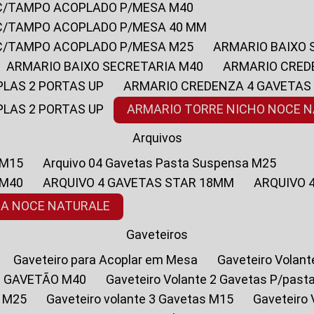
 C/TAMPO ACOPLADO P/MESA M40
 C/TAMPO ACOPLADO P/MESA 40 MM
 C/TAMPO ACOPLADO P/MESA M25
ARMARIO BAIXO
ARMARIO BAIXO SECRETARIA M40
ARMARIO CRED
PLAS 2 PORTAS UP
ARMARIO CREDENZA 4 GAVETAS
PLAS 2 PORTAS UP
ARMARIO TORRE NICHO NOCE 
Arquivos
 M15
Arquivo 04 Gavetas Pasta Suspensa M25
 M40
ARQUIVO 4 GAVETAS STAR 18MM
ARQUIVO
SA NOCE NATURALE
Gaveteiros
Gaveteiro para Acoplar em Mesa
Gaveteiro Volan
1 GAVETÃO M40
Gaveteiro Volante 2 Gavetas P/past
a M25
Gaveteiro volante 3 Gavetas M15
Gaveteir