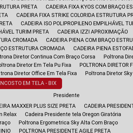
STRUTURA PRETA
CADEIRA FIXA KYOS COM BRAÇO 
ETA
CADEIRA FIXA STRIKE COLORIDA ESTRUTURA P
PRETA
CADEIRA ISO POLIPROPILENO EMPILHÁVEL T
LHÁVEL TURIM PRETA
CADEIRA IZZI APROXIMAÇÃO
UTURA CROMADA
CADEIRA PIENA COM BRAÇO ESTR
RAÇO ESTRUTURA CROMADA
CADEIRA PIENA ESTO
oltrona Diretor Continua Com Braço Corsa
Poltrona D
Poltrona Diretor Em Tela Pu Fixa
POLTRONA DIRETOR F
oltrona Diretor Office Em Tela Fixa
Poltrona Diretor S
ENCOSTO EM TELA - BIX
Presidente
DEIRA MAXXER PLUS SIZE PRETA
CADEIRA PRESIDEN
m Relax
Cadeira Presidente tela Oregon Giratória
Braço
Poltrona Ergometrica Sky Alta Com Braço
INIO
POLTRONA PRESIDENTE AGILE PRETA