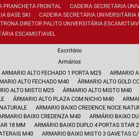
RIA PRANCHETA FRONTAL
CADEIRA SECRETÁRIA UNI
IA BASE SKI
CADEIRA SECRETÁRIA UNIVERSITÁRI
OLTRONA DIRETOR PALITO UNIVERSITÁRIA ESCAMOTIAV
ITÁRIA ESCAMOTIAVEL
Escritório
Armários
ARMARIO ALTO FECHADO 1 PORTA M25
ARMARIO 
RMARIO ALTO FECHADO M40
ÁRMARIO ALTO GOLD C
ARIO ALTO MISTO M25
ÁRMARIO ALTO MISTO M40
LE
ÁRMARIO ALTO PLAZA COM NICHO M40
ARMA
 NATURALE
ARMARIO BAIXO CREDENCE NOCE NATU
ARMARIO BAIXO CREDENZA M40
ARMÁRIO BAIXO D
TAR 18 MM
ARMÁRIO BAIXO DUPLO 4 PORTAS STAR
LATERAIS M40
ARMARIO BAIXO MISTO 3 GAVETAS 