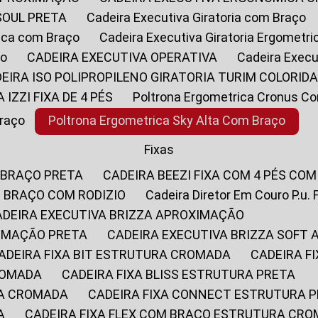
SOUL PRETA
Cadeira Executiva Giratoria com Braço
rica com Braço
Cadeira Executiva Giratoria Ergometr
ço
CADEIRA EXECUTIVA OPERATIVA
Cadeira Execu
DEIRA ISO POLIPROPILENO GIRATORIA TURIM COLORID
A IZZI FIXA DE 4 PÉS
Poltrona Ergometrica Cronus C
Braço
Poltrona Ergometrica Sky Alta Com Braço
Fixas
 BRAÇO PRETA
CADEIRA BEEZI FIXA COM 4 PÉS CO
OM BRAÇO COM RODIZIO
Cadeira Diretor Em Couro P.u. 
CADEIRA EXECUTIVA BRIZZA APROXIMAÇÃO
XIMAÇÃO PRETA
CADEIRA EXECUTIVA BRIZZA SOFT
CADEIRA FIXA BIT ESTRUTURA CROMADA
CADEIRA 
CROMADA
CADEIRA FIXA BLISS ESTRUTURA PRETA
RA CROMADA
CADEIRA FIXA CONNECT ESTRUTURA 
A
CADEIRA FIXA FLEX COM BRAÇO ESTRUTURA CR