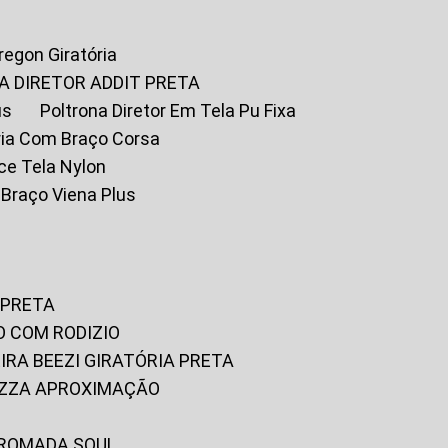
Oregon Giratória
A DIRETOR ADDIT PRETA
us
Poltrona Diretor Em Tela Pu Fixa
tória Com Braço Corsa
fice Tela Nylon
m Braço Viena Plus
 PRETA
O COM RODIZIO
EIRA BEEZI GIRATÓRIA PRETA
RIZZA APROXIMAÇÃO
CROMADA SOUL