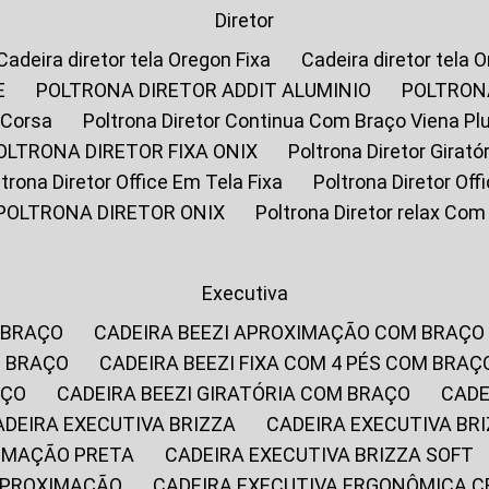
Diretor
Cadeira diretor tela Oregon Fixa
Cadeira diretor tela 
E
POLTRONA DIRETOR ADDIT ALUMINIO
POLTRON
 Corsa
Poltrona Diretor Continua Com Braço Viena Pl
POLTRONA DIRETOR FIXA ONIX
Poltrona Diretor Gira
oltrona Diretor Office Em Tela Fixa
Poltrona Diretor Of
POLTRONA DIRETOR ONIX
Poltrona Diretor relax Co
Executiva
 BRAÇO
CADEIRA BEEZI APROXIMAÇÃO COM BRAÇO
M BRAÇO
CADEIRA BEEZI FIXA COM 4 PÉS COM BRAÇ
AÇO
CADEIRA BEEZI GIRATÓRIA COM BRAÇO
CAD
CADEIRA EXECUTIVA BRIZZA
CADEIRA EXECUTIVA B
XIMAÇÃO PRETA
CADEIRA EXECUTIVA BRIZZA SOFT
 APROXIMAÇÃO
CADEIRA EXECUTIVA ERGONÔMICA 