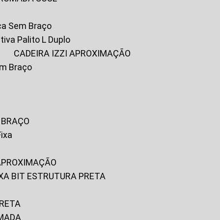
ica Sem Braço
tiva Palito L Duplo
A
CADEIRA IZZI APROXIMAÇÃO
om Braço
M BRAÇO
Fixa
 APROXIMAÇÃO
FIXA BIT ESTRUTURA PRETA
PRETA
OMADA