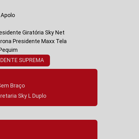
a Apolo
residente Giratória Sky Net
ltrona Presidente Maxx Tela
 Pequim
SIDENTE SUPREMA
a Sem Braço
cretaria Sky L Duplo