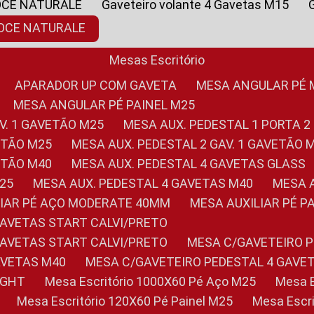
OCE NATURALE
Gaveteiro volante 4 Gavetas M15
NOCE NATURALE
Mesas Escritório
APARADOR UP COM GAVETA
MESA ANGULAR PÉ
MESA ANGULAR PÉ PAINEL M25
AV. 1 GAVETÃO M25
MESA AUX. PEDESTAL 1 PORTA 2
VETÃO M25
MESA AUX. PEDESTAL 2 GAV. 1 GAVETÃO 
VETÃO M40
MESA AUX. PEDESTAL 4 GAVETAS GLASS
M25
MESA AUX. PEDESTAL 4 GAVETAS M40
MESA
ILIAR PÉ AÇO MODERATE 40MM
MESA AUXILIAR PÉ 
GAVETAS START CALVI/PRETO
GAVETAS START CALVI/PRETO
MESA C/GAVETEIRO 
AVETAS M40
MESA C/GAVETEIRO PEDESTAL 4 GAVE
LIGHT
Mesa Escritório 1000X60 Pé Aço M25
Mesa
Mesa Escritório 120X60 Pé Painel M25
Mesa Esc