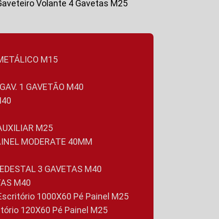
Gaveteiro Volante 4 Gavetas M25
 METÁLICO M15
 GAV. 1 GAVETÃO M40
M40
 AUXILIAR M25
PAINEL MODERATE 40MM
PEDESTAL 3 GAVETAS M40
TAS M40
 Escritório 1000X60 Pé Painel M25
ritório 120X60 Pé Painel M25