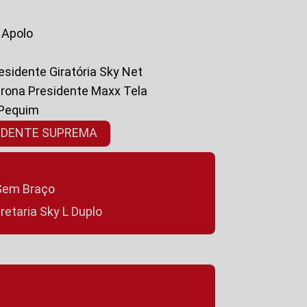
a Apolo
residente Giratória Sky Net
ltrona Presidente Maxx Tela
 Pequim
SIDENTE SUPREMA
a Sem Braço
cretaria Sky L Duplo