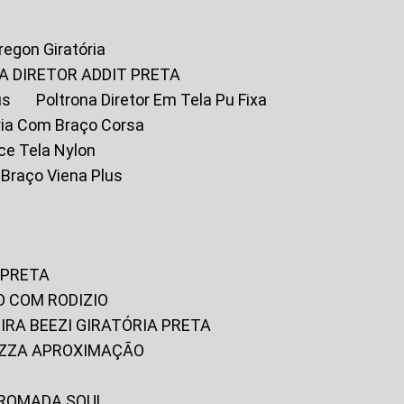
Oregon Giratória
A DIRETOR ADDIT PRETA
us
Poltrona Diretor Em Tela Pu Fixa
tória Com Braço Corsa
fice Tela Nylon
m Braço Viena Plus
 PRETA
O COM RODIZIO
EIRA BEEZI GIRATÓRIA PRETA
RIZZA APROXIMAÇÃO
CROMADA SOUL