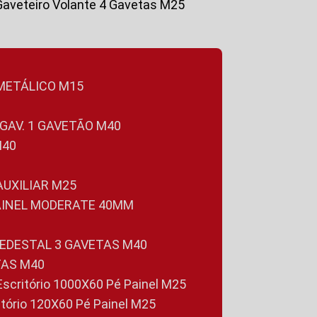
Gaveteiro Volante 4 Gavetas M25
 METÁLICO M15
 GAV. 1 GAVETÃO M40
M40
 AUXILIAR M25
PAINEL MODERATE 40MM
PEDESTAL 3 GAVETAS M40
TAS M40
 Escritório 1000X60 Pé Painel M25
ritório 120X60 Pé Painel M25