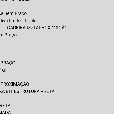
ica Sem Braço
tiva Palito L Duplo
A
CADEIRA IZZI APROXIMAÇÃO
om Braço
M BRAÇO
Fixa
 APROXIMAÇÃO
FIXA BIT ESTRUTURA PRETA
PRETA
OMADA