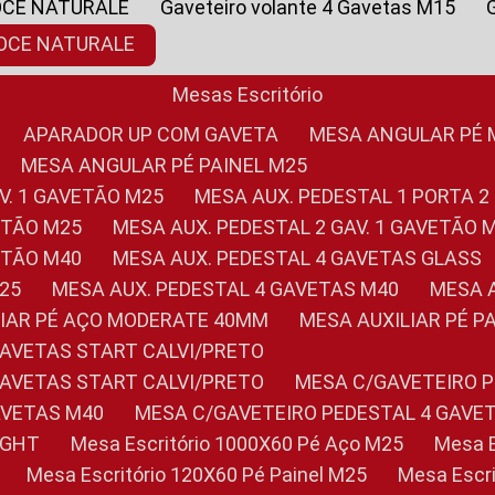
OCE NATURALE
Gaveteiro volante 4 Gavetas M15
NOCE NATURALE
Mesas Escritório
APARADOR UP COM GAVETA
MESA ANGULAR PÉ
MESA ANGULAR PÉ PAINEL M25
AV. 1 GAVETÃO M25
MESA AUX. PEDESTAL 1 PORTA 2
VETÃO M25
MESA AUX. PEDESTAL 2 GAV. 1 GAVETÃO 
VETÃO M40
MESA AUX. PEDESTAL 4 GAVETAS GLASS
M25
MESA AUX. PEDESTAL 4 GAVETAS M40
MESA
ILIAR PÉ AÇO MODERATE 40MM
MESA AUXILIAR PÉ 
GAVETAS START CALVI/PRETO
GAVETAS START CALVI/PRETO
MESA C/GAVETEIRO 
AVETAS M40
MESA C/GAVETEIRO PEDESTAL 4 GAVE
LIGHT
Mesa Escritório 1000X60 Pé Aço M25
Mesa
Mesa Escritório 120X60 Pé Painel M25
Mesa Esc