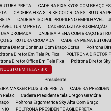
STRUTURA PRETA
CADEIRA FIXA KYOS COM BRAÇO 
ETA
CADEIRA FIXA STRIKE COLORIDA ESTRUTURA P
PRETA
CADEIRA ISO POLIPROPILENO EMPILHÁVEL T
LHÁVEL TURIM PRETA
CADEIRA IZZI APROXIMAÇÃO
UTURA CROMADA
CADEIRA PIENA COM BRAÇO ESTR
RAÇO ESTRUTURA CROMADA
CADEIRA PIENA ESTO
oltrona Diretor Continua Com Braço Corsa
Poltrona D
Poltrona Diretor Em Tela Pu Fixa
POLTRONA DIRETOR F
oltrona Diretor Office Em Tela Fixa
Poltrona Diretor S
ENCOSTO EM TELA - BIX
Presidente
DEIRA MAXXER PLUS SIZE PRETA
CADEIRA PRESIDEN
m Relax
Cadeira Presidente tela Oregon Giratória
Braço
Poltrona Ergometrica Sky Alta Com Braço
INIO
POLTRONA PRESIDENTE AGILE PRETA