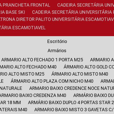
RIA PRANCHETA FRONTAL
CADEIRA SECRETÁRIA UNI
IA BASE SKI
CADEIRA SECRETÁRIA UNIVERSITÁRI
OLTRONA DIRETOR PALITO UNIVERSITÁRIA ESCAMOTIAV
ITÁRIA ESCAMOTIAVEL
Escritório
Armários
ARMARIO ALTO FECHADO 1 PORTA M25
ARMARIO 
RMARIO ALTO FECHADO M40
ÁRMARIO ALTO GOLD C
ARIO ALTO MISTO M25
ÁRMARIO ALTO MISTO M40
LE
ÁRMARIO ALTO PLAZA COM NICHO M40
ARMA
 NATURALE
ARMARIO BAIXO CREDENCE NOCE NATU
ARMARIO BAIXO CREDENZA M40
ARMÁRIO BAIXO D
TAR 18 MM
ARMÁRIO BAIXO DUPLO 4 PORTAS STAR
LATERAIS M40
ARMARIO BAIXO MISTO 3 GAVETAS 