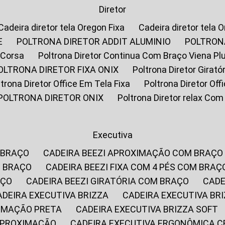
Diretor
Cadeira diretor tela Oregon Fixa
Cadeira diretor tela 
E
POLTRONA DIRETOR ADDIT ALUMINIO
POLTRON
 Corsa
Poltrona Diretor Continua Com Braço Viena Pl
POLTRONA DIRETOR FIXA ONIX
Poltrona Diretor Gira
oltrona Diretor Office Em Tela Fixa
Poltrona Diretor Of
POLTRONA DIRETOR ONIX
Poltrona Diretor relax Co
Executiva
 BRAÇO
CADEIRA BEEZI APROXIMAÇÃO COM BRAÇO
M BRAÇO
CADEIRA BEEZI FIXA COM 4 PÉS COM BRAÇ
AÇO
CADEIRA BEEZI GIRATÓRIA COM BRAÇO
CAD
CADEIRA EXECUTIVA BRIZZA
CADEIRA EXECUTIVA B
XIMAÇÃO PRETA
CADEIRA EXECUTIVA BRIZZA SOFT
 APROXIMAÇÃO
CADEIRA EXECUTIVA ERGONÔMICA 