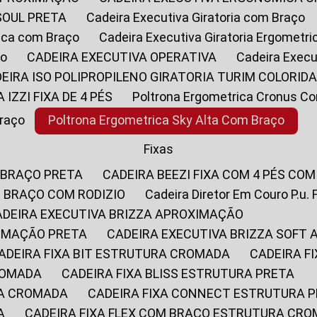
SOUL PRETA
Cadeira Executiva Giratoria com Braço
rica com Braço
Cadeira Executiva Giratoria Ergometr
ço
CADEIRA EXECUTIVA OPERATIVA
Cadeira Execu
DEIRA ISO POLIPROPILENO GIRATORIA TURIM COLORID
A IZZI FIXA DE 4 PÉS
Poltrona Ergometrica Cronus C
Braço
Poltrona Ergometrica Sky Alta Com Braço
Fixas
 BRAÇO PRETA
CADEIRA BEEZI FIXA COM 4 PÉS CO
OM BRAÇO COM RODIZIO
Cadeira Diretor Em Couro P.u. 
CADEIRA EXECUTIVA BRIZZA APROXIMAÇÃO
XIMAÇÃO PRETA
CADEIRA EXECUTIVA BRIZZA SOFT
CADEIRA FIXA BIT ESTRUTURA CROMADA
CADEIRA 
CROMADA
CADEIRA FIXA BLISS ESTRUTURA PRETA
RA CROMADA
CADEIRA FIXA CONNECT ESTRUTURA 
A
CADEIRA FIXA FLEX COM BRAÇO ESTRUTURA CR