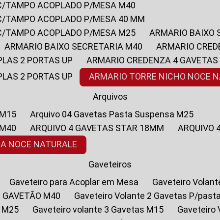
 C/TAMPO ACOPLADO P/MESA M40
 C/TAMPO ACOPLADO P/MESA 40 MM
 C/TAMPO ACOPLADO P/MESA M25
ARMARIO BAIXO
ARMARIO BAIXO SECRETARIA M40
ARMARIO CRED
PLAS 2 PORTAS UP
ARMARIO CREDENZA 4 GAVETAS
PLAS 2 PORTAS UP
ARMARIO TORRE NICHO NOCE 
Arquivos
 M15
Arquivo 04 Gavetas Pasta Suspensa M25
 M40
ARQUIVO 4 GAVETAS STAR 18MM
ARQUIVO
SA NOCE NATURALE
Gaveteiros
Gaveteiro para Acoplar em Mesa
Gaveteiro Volan
1 GAVETÃO M40
Gaveteiro Volante 2 Gavetas P/past
a M25
Gaveteiro volante 3 Gavetas M15
Gaveteir