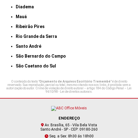
Diadema
Mauá
Ribeirão Pires
Rio Grande da Serra
Santo André
São Bernardo do Campo
São Caetano do Sul
O conteúdo do texto "
Orçamento de Arquivos Escritório Tremembé
" é de direito
reservado. Sua reprodução, parcial ou total, mesmo citando nossos links, é proibida sem a
autorização do autor. Crime de violação de direito autoral – artigo 184 do Código Penal –
Lei
9610/98 - Lei de direitos autorais
.
ENDEREÇO
Av. Brasília, 65 - Vila Bela Vista
Santo André - SP - CEP: 09180-260
Seg. a Sex: 8h30 ás 18h00