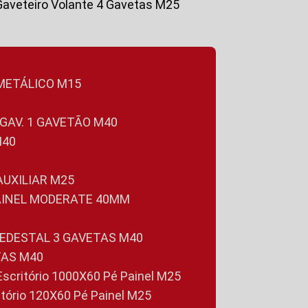
Gaveteiro Volante 4 Gavetas M25
 METÁLICO M15
 GAV. 1 GAVETÃO M40
M40
 AUXILIAR M25
PAINEL MODERATE 40MM
PEDESTAL 3 GAVETAS M40
TAS M40
 Escritório 1000X60 Pé Painel M25
ritório 120X60 Pé Painel M25