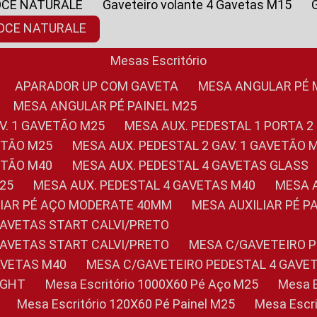
OCE NATURALE
Gaveteiro volante 4 Gavetas M15
NOCE NATURALE
Mesas Escritório
APARADOR UP COM GAVETA
MESA ANGULAR PÉ
MESA ANGULAR PÉ PAINEL M25
AV. 1 GAVETÃO M25
MESA AUX. PEDESTAL 1 PORTA 2
VETÃO M25
MESA AUX. PEDESTAL 2 GAV. 1 GAVETÃO 
VETÃO M40
MESA AUX. PEDESTAL 4 GAVETAS GLASS
M25
MESA AUX. PEDESTAL 4 GAVETAS M40
MESA
ILIAR PÉ AÇO MODERATE 40MM
MESA AUXILIAR PÉ 
GAVETAS START CALVI/PRETO
GAVETAS START CALVI/PRETO
MESA C/GAVETEIRO 
AVETAS M40
MESA C/GAVETEIRO PEDESTAL 4 GAVE
LIGHT
Mesa Escritório 1000X60 Pé Aço M25
Mesa
Mesa Escritório 120X60 Pé Painel M25
Mesa Esc