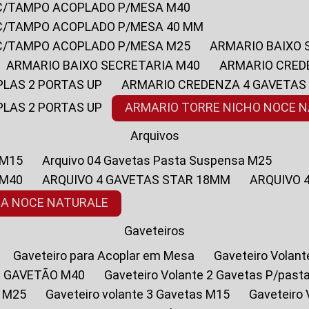
 C/TAMPO ACOPLADO P/MESA M40
 C/TAMPO ACOPLADO P/MESA 40 MM
 C/TAMPO ACOPLADO P/MESA M25
ARMARIO BAIXO
ARMARIO BAIXO SECRETARIA M40
ARMARIO CRED
PLAS 2 PORTAS UP
ARMARIO CREDENZA 4 GAVETAS
PLAS 2 PORTAS UP
ARMARIO TORRE NICHO NOCE 
Arquivos
 M15
Arquivo 04 Gavetas Pasta Suspensa M25
 M40
ARQUIVO 4 GAVETAS STAR 18MM
ARQUIVO
SA NOCE NATURALE
Gaveteiros
Gaveteiro para Acoplar em Mesa
Gaveteiro Volan
1 GAVETÃO M40
Gaveteiro Volante 2 Gavetas P/past
a M25
Gaveteiro volante 3 Gavetas M15
Gaveteir