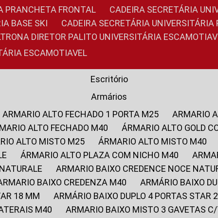
RIA PRANCHETA FRONTAL
CADEIRA SECRETÁRIA UNI
IA BASE SKI
CADEIRA SECRETÁRIA UNIVERSITÁRI
OLTRONA DIRETOR PALITO UNIVERSITÁRIA ESCAMOTIAV
ITÁRIA ESCAMOTIAVEL
Escritório
Armários
ARMARIO ALTO FECHADO 1 PORTA M25
ARMARIO 
RMARIO ALTO FECHADO M40
ÁRMARIO ALTO GOLD C
ARIO ALTO MISTO M25
ÁRMARIO ALTO MISTO M40
LE
ÁRMARIO ALTO PLAZA COM NICHO M40
ARMA
 NATURALE
ARMARIO BAIXO CREDENCE NOCE NATU
ARMARIO BAIXO CREDENZA M40
ARMÁRIO BAIXO D
TAR 18 MM
ARMÁRIO BAIXO DUPLO 4 PORTAS STAR
LATERAIS M40
ARMARIO BAIXO MISTO 3 GAVETAS 