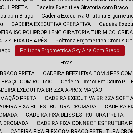
SOUL PRETA
Cadeira Executiva Giratoria com Braço
rica com Braço
Cadeira Executiva Giratoria Ergometr
ço
CADEIRA EXECUTIVA OPERATIVA
Cadeira Execu
DEIRA ISO POLIPROPILENO GIRATORIA TURIM COLORID
A IZZI FIXA DE 4 PÉS
Poltrona Ergometrica Cronus C
Braço
Poltrona Ergometrica Sky Alta Com Braço
Fixas
 BRAÇO PRETA
CADEIRA BEEZI FIXA COM 4 PÉS CO
OM BRAÇO COM RODIZIO
Cadeira Diretor Em Couro P.u. 
CADEIRA EXECUTIVA BRIZZA APROXIMAÇÃO
XIMAÇÃO PRETA
CADEIRA EXECUTIVA BRIZZA SOFT
CADEIRA FIXA BIT ESTRUTURA CROMADA
CADEIRA 
CROMADA
CADEIRA FIXA BLISS ESTRUTURA PRETA
RA CROMADA
CADEIRA FIXA CONNECT ESTRUTURA 
A
CADEIRA FIXA FLEX COM BRAÇO ESTRUTURA CR