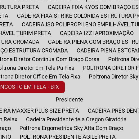
STRUTURA PRETA
CADEIRA FIXA KYOS COM BRAÇO 
ETA
CADEIRA FIXA STRIKE COLORIDA ESTRUTURA P
PRETA
CADEIRA ISO POLIPROPILENO EMPILHÁVEL T
LHÁVEL TURIM PRETA
CADEIRA IZZI APROXIMAÇÃO
UTURA CROMADA
CADEIRA PIENA COM BRAÇO ESTR
RAÇO ESTRUTURA CROMADA
CADEIRA PIENA ESTO
oltrona Diretor Continua Com Braço Corsa
Poltrona D
Poltrona Diretor Em Tela Pu Fixa
POLTRONA DIRETOR F
oltrona Diretor Office Em Tela Fixa
Poltrona Diretor S
ENCOSTO EM TELA - BIX
Presidente
DEIRA MAXXER PLUS SIZE PRETA
CADEIRA PRESIDEN
m Relax
Cadeira Presidente tela Oregon Giratória
Braço
Poltrona Ergometrica Sky Alta Com Braço
INIO
POLTRONA PRESIDENTE AGILE PRETA