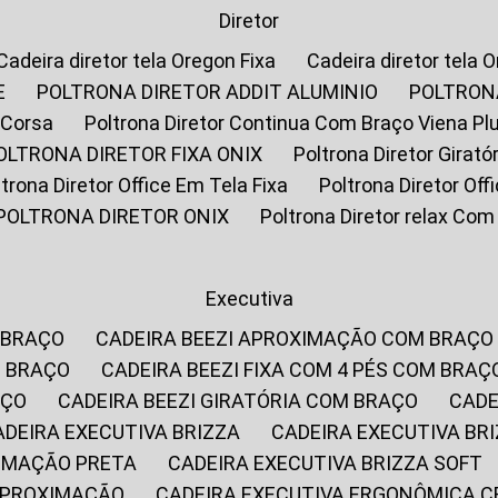
Diretor
Cadeira diretor tela Oregon Fixa
Cadeira diretor tela 
E
POLTRONA DIRETOR ADDIT ALUMINIO
POLTRON
 Corsa
Poltrona Diretor Continua Com Braço Viena Pl
POLTRONA DIRETOR FIXA ONIX
Poltrona Diretor Gira
oltrona Diretor Office Em Tela Fixa
Poltrona Diretor Of
POLTRONA DIRETOR ONIX
Poltrona Diretor relax Co
Executiva
 BRAÇO
CADEIRA BEEZI APROXIMAÇÃO COM BRAÇO
M BRAÇO
CADEIRA BEEZI FIXA COM 4 PÉS COM BRAÇ
AÇO
CADEIRA BEEZI GIRATÓRIA COM BRAÇO
CAD
CADEIRA EXECUTIVA BRIZZA
CADEIRA EXECUTIVA B
XIMAÇÃO PRETA
CADEIRA EXECUTIVA BRIZZA SOFT
 APROXIMAÇÃO
CADEIRA EXECUTIVA ERGONÔMICA 