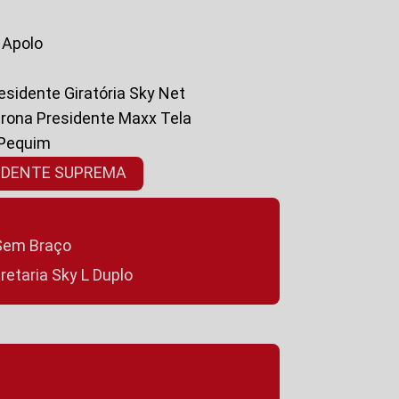
a Apolo
residente Giratória Sky Net
ltrona Presidente Maxx Tela
 Pequim
SIDENTE SUPREMA
a Sem Braço
cretaria Sky L Duplo