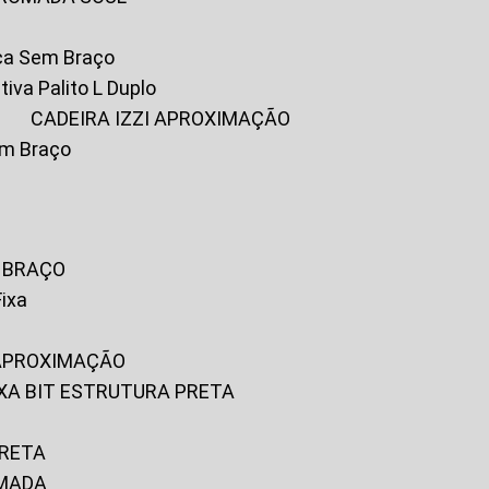
ica Sem Braço
tiva Palito L Duplo
A
CADEIRA IZZI APROXIMAÇÃO
om Braço
M BRAÇO
Fixa
 APROXIMAÇÃO
FIXA BIT ESTRUTURA PRETA
PRETA
OMADA