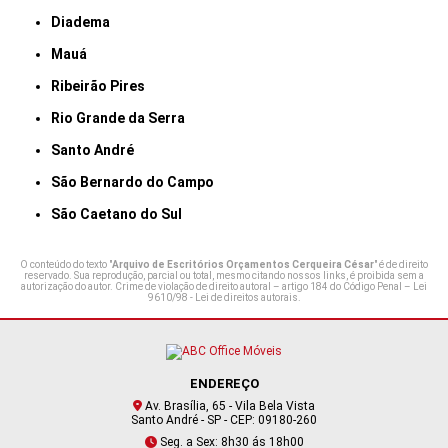
Diadema
Mauá
Ribeirão Pires
Rio Grande da Serra
Santo André
São Bernardo do Campo
São Caetano do Sul
O conteúdo do texto "
Arquivo de Escritórios Orçamentos Cerqueira César
" é de direito
reservado. Sua reprodução, parcial ou total, mesmo citando nossos links, é proibida sem a
autorização do autor. Crime de violação de direito autoral – artigo 184 do Código Penal –
Lei
9610/98 - Lei de direitos autorais
.
ENDEREÇO
Av. Brasília, 65 - Vila Bela Vista
Santo André - SP - CEP: 09180-260
Seg. a Sex: 8h30 ás 18h00