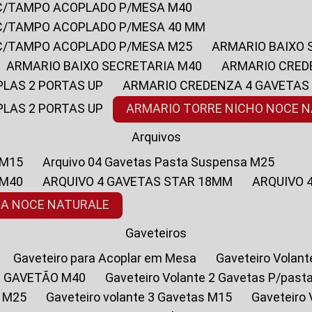
 C/TAMPO ACOPLADO P/MESA M40
 C/TAMPO ACOPLADO P/MESA 40 MM
 C/TAMPO ACOPLADO P/MESA M25
ARMARIO BAIXO
ARMARIO BAIXO SECRETARIA M40
ARMARIO CRED
PLAS 2 PORTAS UP
ARMARIO CREDENZA 4 GAVETAS
PLAS 2 PORTAS UP
ARMARIO TORRE NICHO NOCE 
Arquivos
 M15
Arquivo 04 Gavetas Pasta Suspensa M25
 M40
ARQUIVO 4 GAVETAS STAR 18MM
ARQUIVO
SA NOCE NATURALE
Gaveteiros
Gaveteiro para Acoplar em Mesa
Gaveteiro Volan
1 GAVETÃO M40
Gaveteiro Volante 2 Gavetas P/past
a M25
Gaveteiro volante 3 Gavetas M15
Gaveteir