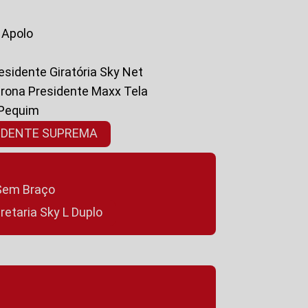
a Apolo
residente Giratória Sky Net
ltrona Presidente Maxx Tela
 Pequim
SIDENTE SUPREMA
a Sem Braço
cretaria Sky L Duplo