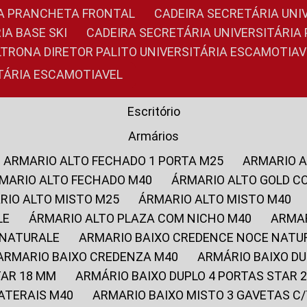
RIA PRANCHETA FRONTAL
CADEIRA SECRETÁRIA UNI
IA BASE SKI
CADEIRA SECRETÁRIA UNIVERSITÁRI
OLTRONA DIRETOR PALITO UNIVERSITÁRIA ESCAMOTIAV
ITÁRIA ESCAMOTIAVEL
Escritório
Armários
ARMARIO ALTO FECHADO 1 PORTA M25
ARMARIO 
RMARIO ALTO FECHADO M40
ÁRMARIO ALTO GOLD C
ARIO ALTO MISTO M25
ÁRMARIO ALTO MISTO M40
LE
ÁRMARIO ALTO PLAZA COM NICHO M40
ARMA
 NATURALE
ARMARIO BAIXO CREDENCE NOCE NATU
ARMARIO BAIXO CREDENZA M40
ARMÁRIO BAIXO D
TAR 18 MM
ARMÁRIO BAIXO DUPLO 4 PORTAS STAR
LATERAIS M40
ARMARIO BAIXO MISTO 3 GAVETAS 