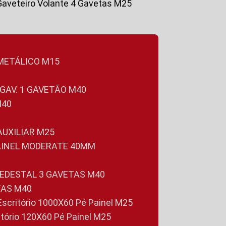
Gaveteiro Volante 4 Gavetas M25
 METÁLICO M15
 GAV. 1 GAVETÃO M40
M40
 AUXILIAR M25
PAINEL MODERATE 40MM
PEDESTAL 3 GAVETAS M40
TAS M40
 Escritório 1000X60 Pé Painel M25
ritório 120X60 Pé Painel M25