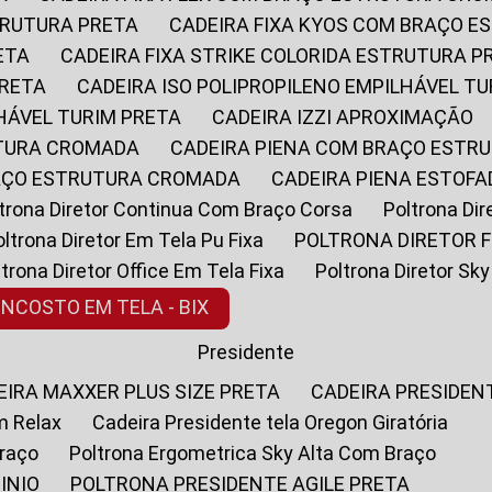
STRUTURA PRETA
CADEIRA FIXA KYOS COM BRAÇO 
ETA
CADEIRA FIXA STRIKE COLORIDA ESTRUTURA P
PRETA
CADEIRA ISO POLIPROPILENO EMPILHÁVEL T
LHÁVEL TURIM PRETA
CADEIRA IZZI APROXIMAÇÃO
UTURA CROMADA
CADEIRA PIENA COM BRAÇO ESTR
RAÇO ESTRUTURA CROMADA
CADEIRA PIENA ESTO
oltrona Diretor Continua Com Braço Corsa
Poltrona D
Poltrona Diretor Em Tela Pu Fixa
POLTRONA DIRETOR F
oltrona Diretor Office Em Tela Fixa
Poltrona Diretor S
ENCOSTO EM TELA - BIX
Presidente
DEIRA MAXXER PLUS SIZE PRETA
CADEIRA PRESIDEN
m Relax
Cadeira Presidente tela Oregon Giratória
Braço
Poltrona Ergometrica Sky Alta Com Braço
INIO
POLTRONA PRESIDENTE AGILE PRETA