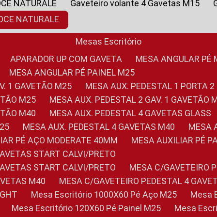
OCE NATURALE
Gaveteiro volante 4 Gavetas M15
NOCE NATURALE
Mesas Escritório
APARADOR UP COM GAVETA
MESA ANGULAR PÉ
MESA ANGULAR PÉ PAINEL M25
AV. 1 GAVETÃO M25
MESA AUX. PEDESTAL 1 PORTA 2
VETÃO M25
MESA AUX. PEDESTAL 2 GAV. 1 GAVETÃO 
VETÃO M40
MESA AUX. PEDESTAL 4 GAVETAS GLASS
M25
MESA AUX. PEDESTAL 4 GAVETAS M40
MESA
ILIAR PÉ AÇO MODERATE 40MM
MESA AUXILIAR PÉ 
GAVETAS START CALVI/PRETO
GAVETAS START CALVI/PRETO
MESA C/GAVETEIRO 
AVETAS M40
MESA C/GAVETEIRO PEDESTAL 4 GAVE
LIGHT
Mesa Escritório 1000X60 Pé Aço M25
Mesa
Mesa Escritório 120X60 Pé Painel M25
Mesa Esc