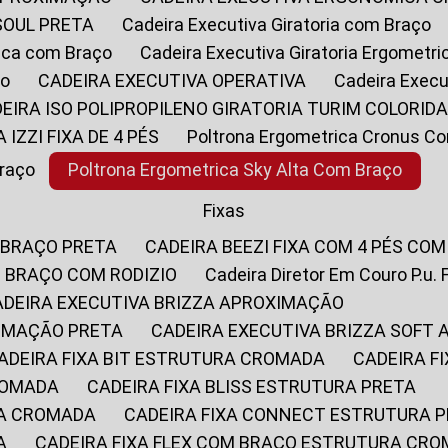
SOUL PRETA
Cadeira Executiva Giratoria com Braço
rica com Braço
Cadeira Executiva Giratoria Ergometr
ço
CADEIRA EXECUTIVA OPERATIVA
Cadeira Execu
DEIRA ISO POLIPROPILENO GIRATORIA TURIM COLORID
A IZZI FIXA DE 4 PÉS
Poltrona Ergometrica Cronus C
Braço
Poltrona Ergometrica Sky Alta Com Braço
Fixas
 BRAÇO PRETA
CADEIRA BEEZI FIXA COM 4 PÉS CO
OM BRAÇO COM RODIZIO
Cadeira Diretor Em Couro P.u. 
CADEIRA EXECUTIVA BRIZZA APROXIMAÇÃO
XIMAÇÃO PRETA
CADEIRA EXECUTIVA BRIZZA SOFT
CADEIRA FIXA BIT ESTRUTURA CROMADA
CADEIRA 
CROMADA
CADEIRA FIXA BLISS ESTRUTURA PRETA
RA CROMADA
CADEIRA FIXA CONNECT ESTRUTURA 
A
CADEIRA FIXA FLEX COM BRAÇO ESTRUTURA CR