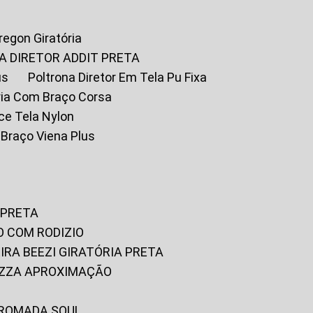
Oregon Giratória
A DIRETOR ADDIT PRETA
us
Poltrona Diretor Em Tela Pu Fixa
tória Com Braço Corsa
fice Tela Nylon
m Braço Viena Plus
 PRETA
O COM RODIZIO
EIRA BEEZI GIRATÓRIA PRETA
RIZZA APROXIMAÇÃO
CROMADA SOUL