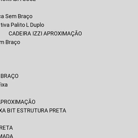
ica Sem Braço
tiva Palito L Duplo
A
CADEIRA IZZI APROXIMAÇÃO
om Braço
M BRAÇO
Fixa
 APROXIMAÇÃO
FIXA BIT ESTRUTURA PRETA
PRETA
OMADA