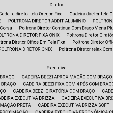
Diretor
Cadeira diretor tela Oregon Fixa
Cadeira diretor tela 
E
POLTRONA DIRETOR ADDIT ALUMINIO
POLTRON
 Corsa
Poltrona Diretor Continua Com Braço Viena Pl
POLTRONA DIRETOR FIXA ONIX
Poltrona Diretor Gira
oltrona Diretor Office Em Tela Fixa
Poltrona Diretor Of
POLTRONA DIRETOR ONIX
Poltrona Diretor relax Co
Executiva
 BRAÇO
CADEIRA BEEZI APROXIMAÇÃO COM BRAÇO
M BRAÇO
CADEIRA BEEZI FIXA COM 4 PÉS COM BRAÇ
AÇO
CADEIRA BEEZI GIRATÓRIA COM BRAÇO
CAD
CADEIRA EXECUTIVA BRIZZA
CADEIRA EXECUTIVA B
XIMAÇÃO PRETA
CADEIRA EXECUTIVA BRIZZA SOFT
 APROXIMAÇÃO
CADEIRA EXECUTIVA ERGONÔMICA 