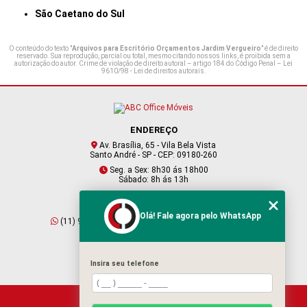
São Caetano do Sul
O conteúdo do texto "
Arquivos para Escritório Orçamentos Jardim Vergueiro
" é de direito
reservado. Sua reprodução, parcial ou total, mesmo citando nossos links, é proibida sem a
autorização do autor. Crime de violação de direito autoral – artigo 184 do Código Penal –
Lei
9610/98 - Lei de direitos autorais
.
ENDEREÇO
Av. Brasília, 65 - Vila Bela Vista
Santo André - SP - CEP: 09180-260
Seg. a Sex: 8h30 ás 18h00
Sábado: 8h ás 13h
CONTATO
Olá! Fale agora pelo WhatsApp
(11) 95409-2229
(11) 4901-6045
vendas@abcofficemoveis.com.br
Insira seu telefone
HOME