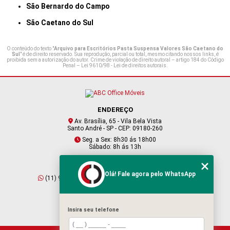
São Bernardo do Campo
São Caetano do Sul
O conteúdo do texto "
Arquivo para Escritórios Pasta Suspensa Valores São Caetano do
Sul
" é de direito reservado. Sua reprodução, parcial ou total, mesmo citando nossos links, é
proibida sem a autorização do autor. Crime de violação de direito autoral – artigo 184 do Código
Penal –
Lei 9610/98 - Lei de direitos autorais
.
ENDEREÇO
Av. Brasília, 65 - Vila Bela Vista
Santo André - SP - CEP: 09180-260
Seg. a Sex: 8h30 ás 18h00
Sábado: 8h ás 13h
CONTATO
Olá! Fale agora pelo WhatsApp
(11) 95409-2229
(11) 4901-6045
vendas@abcofficemoveis.com.br
Insira seu telefone