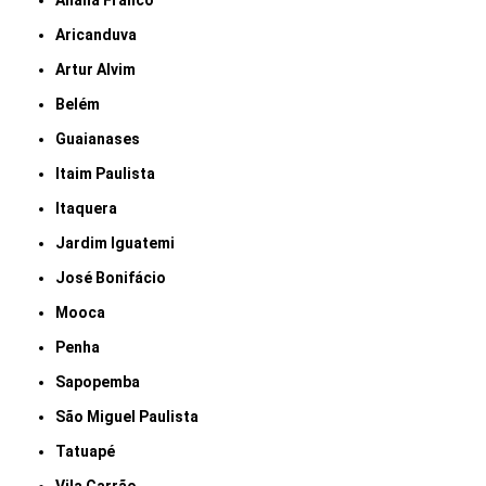
Anália Franco
Aricanduva
Artur Alvim
Belém
Guaianases
Itaim Paulista
Itaquera
Jardim Iguatemi
José Bonifácio
Mooca
Penha
Sapopemba
São Miguel Paulista
Tatuapé