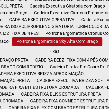
SOUL PRETA
Cadeira Executiva Giratoria com Braço
rica com Braço
Cadeira Executiva Giratoria Ergometr
ço
CADEIRA EXECUTIVA OPERATIVA
Cadeira Execu
DEIRA ISO POLIPROPILENO GIRATORIA TURIM COLORID
A IZZI FIXA DE 4 PÉS
Poltrona Ergometrica Cronus C
Braço
Poltrona Ergometrica Sky Alta Com Braço
Fixas
 BRAÇO PRETA
CADEIRA BEEZI FIXA COM 4 PÉS CO
OM BRAÇO COM RODIZIO
Cadeira Diretor Em Couro P.u. 
CADEIRA EXECUTIVA BRIZZA APROXIMAÇÃO
XIMAÇÃO PRETA
CADEIRA EXECUTIVA BRIZZA SOFT
CADEIRA FIXA BIT ESTRUTURA CROMADA
CADEIRA 
CROMADA
CADEIRA FIXA BLISS ESTRUTURA PRETA
RA CROMADA
CADEIRA FIXA CONNECT ESTRUTURA 
A
CADEIRA FIXA FLEX COM BRAÇO ESTRUTURA CR