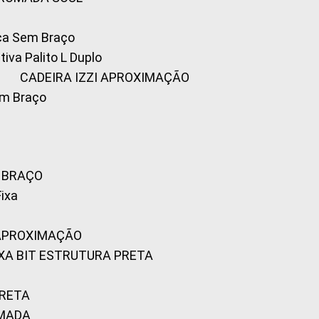
ica Sem Braço
tiva Palito L Duplo
A
CADEIRA IZZI APROXIMAÇÃO
om Braço
M BRAÇO
Fixa
 APROXIMAÇÃO
FIXA BIT ESTRUTURA PRETA
PRETA
OMADA