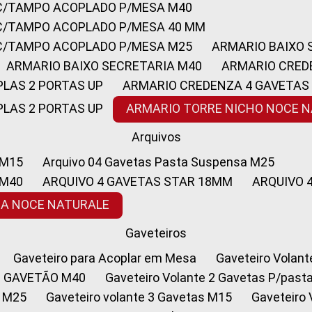
 C/TAMPO ACOPLADO P/MESA M40
 C/TAMPO ACOPLADO P/MESA 40 MM
 C/TAMPO ACOPLADO P/MESA M25
ARMARIO BAIXO
ARMARIO BAIXO SECRETARIA M40
ARMARIO CRED
PLAS 2 PORTAS UP
ARMARIO CREDENZA 4 GAVETAS
PLAS 2 PORTAS UP
ARMARIO TORRE NICHO NOCE 
Arquivos
 M15
Arquivo 04 Gavetas Pasta Suspensa M25
 M40
ARQUIVO 4 GAVETAS STAR 18MM
ARQUIVO
SA NOCE NATURALE
Gaveteiros
Gaveteiro para Acoplar em Mesa
Gaveteiro Volan
1 GAVETÃO M40
Gaveteiro Volante 2 Gavetas P/past
a M25
Gaveteiro volante 3 Gavetas M15
Gaveteir