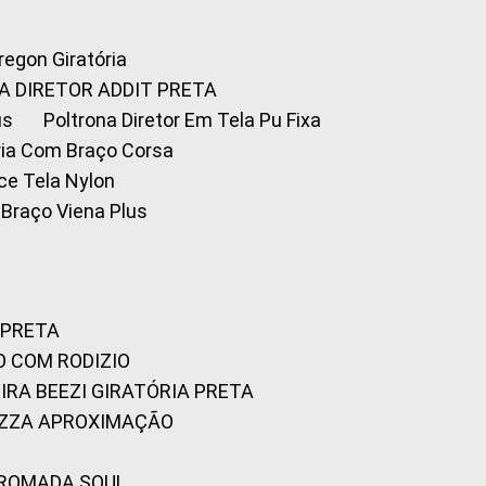
Oregon Giratória
A DIRETOR ADDIT PRETA
us
Poltrona Diretor Em Tela Pu Fixa
tória Com Braço Corsa
fice Tela Nylon
m Braço Viena Plus
 PRETA
O COM RODIZIO
EIRA BEEZI GIRATÓRIA PRETA
RIZZA APROXIMAÇÃO
CROMADA SOUL