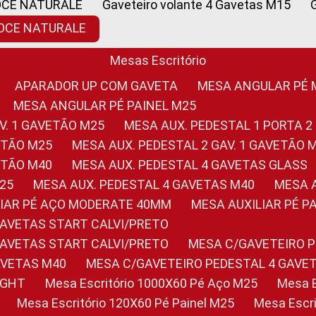
OCE NATURALE
Gaveteiro volante 4 Gavetas M15
NOCE NATURALE
Mesas Escritório
APARADOR UP COM GAVETA
MESA ANGULAR PÉ
MESA ANGULAR PÉ PAINEL M25
AV. 1 GAVETÃO M25
MESA AUX. PEDESTAL 1 PORTA 2
VETÃO M25
MESA AUX. PEDESTAL 2 GAV. 1 GAVETÃO 
VETÃO M40
MESA AUX. PEDESTAL 4 GAVETAS GLASS
M25
MESA AUX. PEDESTAL 4 GAVETAS M40
MESA
ILIAR PÉ AÇO MODERATE 40MM
MESA AUXILIAR PÉ 
GAVETAS START CALVI/PRETO
GAVETAS START CALVI/PRETO
MESA C/GAVETEIRO 
AVETAS M40
MESA C/GAVETEIRO PEDESTAL 4 GAVE
LIGHT
Mesa Escritório 1000X60 Pé Aço M25
Mesa
Mesa Escritório 120X60 Pé Painel M25
Mesa Esc