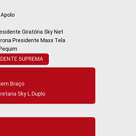
a Apolo
residente Giratória Sky Net
ltrona Presidente Maxx Tela
 Pequim
SIDENTE SUPREMA
a Sem Braço
cretaria Sky L Duplo