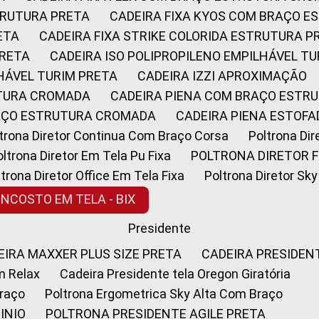
STRUTURA PRETA
CADEIRA FIXA KYOS COM BRAÇO 
ETA
CADEIRA FIXA STRIKE COLORIDA ESTRUTURA P
PRETA
CADEIRA ISO POLIPROPILENO EMPILHÁVEL T
LHÁVEL TURIM PRETA
CADEIRA IZZI APROXIMAÇÃO
UTURA CROMADA
CADEIRA PIENA COM BRAÇO ESTR
RAÇO ESTRUTURA CROMADA
CADEIRA PIENA ESTO
oltrona Diretor Continua Com Braço Corsa
Poltrona D
Poltrona Diretor Em Tela Pu Fixa
POLTRONA DIRETOR F
oltrona Diretor Office Em Tela Fixa
Poltrona Diretor S
ENCOSTO EM TELA - BIX
Presidente
DEIRA MAXXER PLUS SIZE PRETA
CADEIRA PRESIDEN
m Relax
Cadeira Presidente tela Oregon Giratória
Braço
Poltrona Ergometrica Sky Alta Com Braço
INIO
POLTRONA PRESIDENTE AGILE PRETA