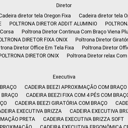
Diretor
Cadeira diretor tela Oregon Fixa
Cadeira diretor tela 
E
POLTRONA DIRETOR ADDIT ALUMINIO
POLTRON
 Corsa
Poltrona Diretor Continua Com Braço Viena Pl
POLTRONA DIRETOR FIXA ONIX
Poltrona Diretor Gira
oltrona Diretor Office Em Tela Fixa
Poltrona Diretor Of
POLTRONA DIRETOR ONIX
Poltrona Diretor relax Co
Executiva
 BRAÇO
CADEIRA BEEZI APROXIMAÇÃO COM BRAÇO
M BRAÇO
CADEIRA BEEZI FIXA COM 4 PÉS COM BRAÇ
AÇO
CADEIRA BEEZI GIRATÓRIA COM BRAÇO
CAD
CADEIRA EXECUTIVA BRIZZA
CADEIRA EXECUTIVA B
XIMAÇÃO PRETA
CADEIRA EXECUTIVA BRIZZA SOFT
 APROXIMAÇÃO
CADEIRA EXECUTIVA ERGONÔMICA 