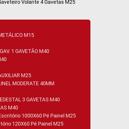
Gaveteiro Volante 4 Gavetas M25
 METÁLICO M15
 GAV. 1 GAVETÃO M40
M40
 AUXILIAR M25
PAINEL MODERATE 40MM
PEDESTAL 3 GAVETAS M40
TAS M40
 Escritório 1000X60 Pé Painel M25
ritório 120X60 Pé Painel M25