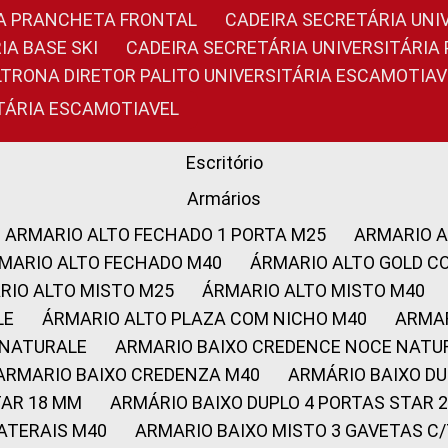
RIA PRANCHETA FRONTAL
CADEIRA SECRETÁRIA UNI
IA BASE SKI
CADEIRA SECRETÁRIA UNIVERSITÁRI
OLTRONA DIRETOR PALITO UNIVERSITÁRIA ESCAMOTIAV
ITÁRIA ESCAMOTIAVEL
Escritório
Armários
ARMARIO ALTO FECHADO 1 PORTA M25
ARMARIO 
RMARIO ALTO FECHADO M40
ÁRMARIO ALTO GOLD C
ARIO ALTO MISTO M25
ÁRMARIO ALTO MISTO M40
LE
ÁRMARIO ALTO PLAZA COM NICHO M40
ARMA
 NATURALE
ARMARIO BAIXO CREDENCE NOCE NATU
ARMARIO BAIXO CREDENZA M40
ARMÁRIO BAIXO D
TAR 18 MM
ARMÁRIO BAIXO DUPLO 4 PORTAS STAR
LATERAIS M40
ARMARIO BAIXO MISTO 3 GAVETAS 