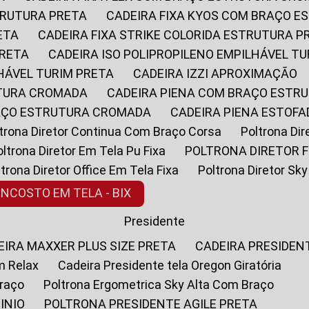
STRUTURA PRETA
CADEIRA FIXA KYOS COM BRAÇO 
ETA
CADEIRA FIXA STRIKE COLORIDA ESTRUTURA P
PRETA
CADEIRA ISO POLIPROPILENO EMPILHÁVEL T
LHÁVEL TURIM PRETA
CADEIRA IZZI APROXIMAÇÃO
UTURA CROMADA
CADEIRA PIENA COM BRAÇO ESTR
RAÇO ESTRUTURA CROMADA
CADEIRA PIENA ESTO
oltrona Diretor Continua Com Braço Corsa
Poltrona D
Poltrona Diretor Em Tela Pu Fixa
POLTRONA DIRETOR F
oltrona Diretor Office Em Tela Fixa
Poltrona Diretor S
ENCOSTO EM TELA - BIX
Presidente
DEIRA MAXXER PLUS SIZE PRETA
CADEIRA PRESIDEN
m Relax
Cadeira Presidente tela Oregon Giratória
Braço
Poltrona Ergometrica Sky Alta Com Braço
INIO
POLTRONA PRESIDENTE AGILE PRETA