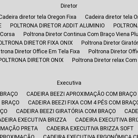
Diretor
Cadeira diretor tela Oregon Fixa
Cadeira diretor tela 
E
POLTRONA DIRETOR ADDIT ALUMINIO
POLTRON
 Corsa
Poltrona Diretor Continua Com Braço Viena Pl
POLTRONA DIRETOR FIXA ONIX
Poltrona Diretor Gira
oltrona Diretor Office Em Tela Fixa
Poltrona Diretor Of
POLTRONA DIRETOR ONIX
Poltrona Diretor relax Co
Executiva
 BRAÇO
CADEIRA BEEZI APROXIMAÇÃO COM BRAÇO
M BRAÇO
CADEIRA BEEZI FIXA COM 4 PÉS COM BRAÇ
AÇO
CADEIRA BEEZI GIRATÓRIA COM BRAÇO
CAD
CADEIRA EXECUTIVA BRIZZA
CADEIRA EXECUTIVA B
XIMAÇÃO PRETA
CADEIRA EXECUTIVA BRIZZA SOFT
 APROXIMAÇÃO
CADEIRA EXECUTIVA ERGONÔMICA 