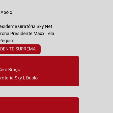
a Apolo
residente Giratória Sky Net
ltrona Presidente Maxx Tela
 Pequim
SIDENTE SUPREMA
a Sem Braço
cretaria Sky L Duplo