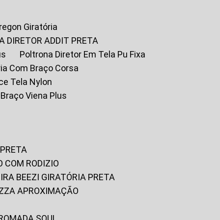
Oregon Giratória
A DIRETOR ADDIT PRETA
us
Poltrona Diretor Em Tela Pu Fixa
tória Com Braço Corsa
fice Tela Nylon
m Braço Viena Plus
 PRETA
O COM RODIZIO
EIRA BEEZI GIRATÓRIA PRETA
RIZZA APROXIMAÇÃO
CROMADA SOUL