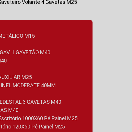
Gaveteiro Volante 4 Gavetas M25
 METÁLICO M15
 GAV. 1 GAVETÃO M40
M40
 AUXILIAR M25
PAINEL MODERATE 40MM
PEDESTAL 3 GAVETAS M40
TAS M40
 Escritório 1000X60 Pé Painel M25
ritório 120X60 Pé Painel M25