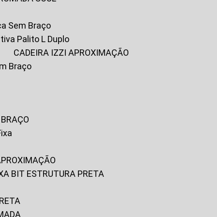
ica Sem Braço
tiva Palito L Duplo
A
CADEIRA IZZI APROXIMAÇÃO
om Braço
M BRAÇO
Fixa
 APROXIMAÇÃO
FIXA BIT ESTRUTURA PRETA
PRETA
OMADA