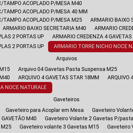
 C/TAMPO ACOPLADO P/MESA M40
 C/TAMPO ACOPLADO P/MESA 40 MM
 C/TAMPO ACOPLADO P/MESA M25
ARMARIO BAIXO
ARMARIO BAIXO SECRETARIA M40
ARMARIO CRED
PLAS 2 PORTAS UP
ARMARIO CREDENZA 4 GAVETAS
PLAS 2 PORTAS UP
ARMARIO TORRE NICHO NOCE 
Arquivos
 M15
Arquivo 04 Gavetas Pasta Suspensa M25
 M40
ARQUIVO 4 GAVETAS STAR 18MM
ARQUIVO
SA NOCE NATURALE
Gaveteiros
Gaveteiro para Acoplar em Mesa
Gaveteiro Volan
1 GAVETÃO M40
Gaveteiro Volante 2 Gavetas P/past
a M25
Gaveteiro volante 3 Gavetas M15
Gaveteir