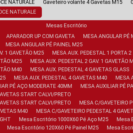
OCE NATURALE
Gaveteiro volante 4 Gavetas M15
NOCE NATURALE
Mesas Escritório
APARADOR UP COM GAVETA
MESA ANGULAR PÉ
MESA ANGULAR PÉ PAINEL M25
AV. 1 GAVETÃO M25
MESA AUX. PEDESTAL 1 PORTA 2
VETÃO M25
MESA AUX. PEDESTAL 2 GAV. 1 GAVETÃO 
VETÃO M40
MESA AUX. PEDESTAL 4 GAVETAS GLASS
M25
MESA AUX. PEDESTAL 4 GAVETAS M40
MESA
ILIAR PÉ AÇO MODERATE 40MM
MESA AUXILIAR PÉ 
GAVETAS START CALVI/PRETO
GAVETAS START CALVI/PRETO
MESA C/GAVETEIRO 
AVETAS M40
MESA C/GAVETEIRO PEDESTAL 4 GAVE
LIGHT
Mesa Escritório 1000X60 Pé Aço M25
Mesa
Mesa Escritório 120X60 Pé Painel M25
Mesa Esc