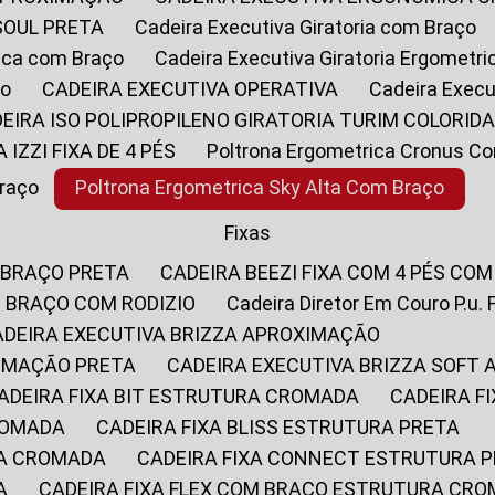
SOUL PRETA
Cadeira Executiva Giratoria com Braço
rica com Braço
Cadeira Executiva Giratoria Ergometr
ço
CADEIRA EXECUTIVA OPERATIVA
Cadeira Execu
DEIRA ISO POLIPROPILENO GIRATORIA TURIM COLORID
A IZZI FIXA DE 4 PÉS
Poltrona Ergometrica Cronus C
Braço
Poltrona Ergometrica Sky Alta Com Braço
Fixas
 BRAÇO PRETA
CADEIRA BEEZI FIXA COM 4 PÉS CO
OM BRAÇO COM RODIZIO
Cadeira Diretor Em Couro P.u. 
CADEIRA EXECUTIVA BRIZZA APROXIMAÇÃO
XIMAÇÃO PRETA
CADEIRA EXECUTIVA BRIZZA SOFT
CADEIRA FIXA BIT ESTRUTURA CROMADA
CADEIRA 
CROMADA
CADEIRA FIXA BLISS ESTRUTURA PRETA
RA CROMADA
CADEIRA FIXA CONNECT ESTRUTURA 
A
CADEIRA FIXA FLEX COM BRAÇO ESTRUTURA CR