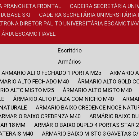
RIA PRANCHETA FRONTAL
CADEIRA SECRETÁRIA UNI
IA BASE SKI
CADEIRA SECRETÁRIA UNIVERSITÁRI
OLTRONA DIRETOR PALITO UNIVERSITÁRIA ESCAMOTIAV
ITÁRIA ESCAMOTIAVEL
Escritório
Armários
ARMARIO ALTO FECHADO 1 PORTA M25
ARMARIO 
RMARIO ALTO FECHADO M40
ÁRMARIO ALTO GOLD C
ARIO ALTO MISTO M25
ÁRMARIO ALTO MISTO M40
LE
ÁRMARIO ALTO PLAZA COM NICHO M40
ARMA
 NATURALE
ARMARIO BAIXO CREDENCE NOCE NATU
ARMARIO BAIXO CREDENZA M40
ARMÁRIO BAIXO D
TAR 18 MM
ARMÁRIO BAIXO DUPLO 4 PORTAS STAR
LATERAIS M40
ARMARIO BAIXO MISTO 3 GAVETAS 