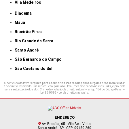
Vila Medeiros
Diadema
Mauá
Ribeirão Pires
Rio Grande da Serra
Santo André
São Bernardo do Campo
São Caetano do Sul
O conteúdo do texto "
Arquivo para Escritórios Pasta Suspensa Orçamentos Bela Vista
"
é de direito reservado. Sua reprodução, parcial ou total, mesmo citando nossos links, é proibida
sem a autorização do autor. Crime de violação de direito autoral – artigo 184 do Código Penal –
Lei 9610/98 - Lei de direitos autorais
.
ENDEREÇO
Av. Brasília, 65 - Vila Bela Vista
Santo André - SP - CEP: 09180-260