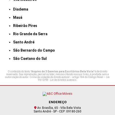
Diadema
Mauá
Ribeirão Pires
Rio Grande da Serra
Santo André
São Bernardo do Campo
São Caetano do Sul
O conteúdo do texto "
Arquivo de 3 Gavetas para Escritórios Bela Vista
" é de direito
reservado. Sua reprodução, parcial ou total, mesmo citando nossos links, é proibida sem a
autorização do autor. Crime de violação de direito autoral – artigo 184 do Código Penal –
Lei
9610/98 - Lei de direitos autorais
.
ENDEREÇO
Av. Brasília, 65 - Vila Bela Vista
Santo André - SP - CEP: 09180-260