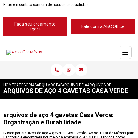
Entre em contato com um de nossos especialistas!
Faça seu orçamento
Fale com a ABC Office
agora
HOME
CATEGORIAS
ARQUIVOS PARA ESCRITORIOS
ARQUIVO DE ACO PARA ESCRITORIOS
ARQUIVOS DE ACO 4 GAVET
ARQUIVOS DE AÇO 4 GAVETAS CASA VERDE
arquivos de aço 4 gavetas Casa Verde:
Organização e Durabilidade
Busca por arquivos de aço 4 gavetas Casa Verde? Ao se tratar de Móveis para
Escritório é encontrada por meio da empresa ABC OFFICE serviços como