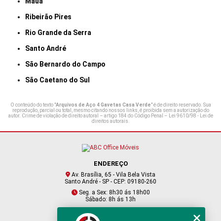
Mauá
Ribeirão Pires
Rio Grande da Serra
Santo André
São Bernardo do Campo
São Caetano do Sul
O conteúdo do texto "
Arquivos de Aço 4 Gavetas Casa Verde
" é de direito reservado. Sua
reprodução, parcial ou total, mesmo citando nossos links, é proibida sem a autorização do
autor. Crime de violação de direito autoral – artigo 184 do Código Penal –
Lei 9610/98 - Lei de
direitos autorais
.
ENDEREÇO
Av. Brasília, 65 - Vila Bela Vista
Santo André - SP - CEP: 09180-260
Seg. a Sex: 8h30 ás 18h00
Sábado: 8h ás 13h
CONTATO