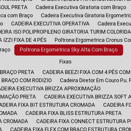
SOUL PRETA
Cadeira Executiva Giratoria com Braço
rica com Braço
Cadeira Executiva Giratoria Ergometr
ço
CADEIRA EXECUTIVA OPERATIVA
Cadeira Execu
DEIRA ISO POLIPROPILENO GIRATORIA TURIM COLORID
A IZZI FIXA DE 4 PÉS
Poltrona Ergometrica Cronus C
Braço
Poltrona Ergometrica Sky Alta Com Braço
Fixas
 BRAÇO PRETA
CADEIRA BEEZI FIXA COM 4 PÉS CO
OM BRAÇO COM RODIZIO
Cadeira Diretor Em Couro P.u. 
CADEIRA EXECUTIVA BRIZZA APROXIMAÇÃO
XIMAÇÃO PRETA
CADEIRA EXECUTIVA BRIZZA SOFT
CADEIRA FIXA BIT ESTRUTURA CROMADA
CADEIRA 
CROMADA
CADEIRA FIXA BLISS ESTRUTURA PRETA
RA CROMADA
CADEIRA FIXA CONNECT ESTRUTURA 
A
CADEIRA FIXA FLEX COM BRAÇO ESTRUTURA CR