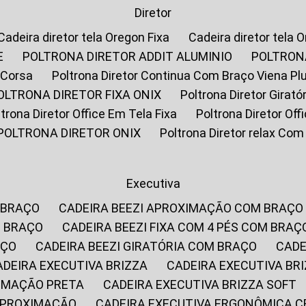
Diretor
Cadeira diretor tela Oregon Fixa
Cadeira diretor tela 
E
POLTRONA DIRETOR ADDIT ALUMINIO
POLTRON
 Corsa
Poltrona Diretor Continua Com Braço Viena Pl
POLTRONA DIRETOR FIXA ONIX
Poltrona Diretor Gira
oltrona Diretor Office Em Tela Fixa
Poltrona Diretor Of
POLTRONA DIRETOR ONIX
Poltrona Diretor relax Co
Executiva
 BRAÇO
CADEIRA BEEZI APROXIMAÇÃO COM BRAÇO
M BRAÇO
CADEIRA BEEZI FIXA COM 4 PÉS COM BRAÇ
AÇO
CADEIRA BEEZI GIRATÓRIA COM BRAÇO
CAD
CADEIRA EXECUTIVA BRIZZA
CADEIRA EXECUTIVA B
XIMAÇÃO PRETA
CADEIRA EXECUTIVA BRIZZA SOFT
 APROXIMAÇÃO
CADEIRA EXECUTIVA ERGONÔMICA 