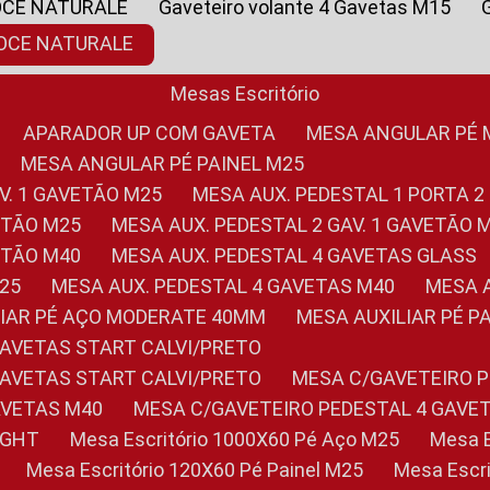
OCE NATURALE
Gaveteiro volante 4 Gavetas M15
NOCE NATURALE
Mesas Escritório
APARADOR UP COM GAVETA
MESA ANGULAR PÉ
MESA ANGULAR PÉ PAINEL M25
AV. 1 GAVETÃO M25
MESA AUX. PEDESTAL 1 PORTA 2
VETÃO M25
MESA AUX. PEDESTAL 2 GAV. 1 GAVETÃO 
VETÃO M40
MESA AUX. PEDESTAL 4 GAVETAS GLASS
M25
MESA AUX. PEDESTAL 4 GAVETAS M40
MESA
ILIAR PÉ AÇO MODERATE 40MM
MESA AUXILIAR PÉ 
GAVETAS START CALVI/PRETO
GAVETAS START CALVI/PRETO
MESA C/GAVETEIRO 
AVETAS M40
MESA C/GAVETEIRO PEDESTAL 4 GAVE
LIGHT
Mesa Escritório 1000X60 Pé Aço M25
Mesa
Mesa Escritório 120X60 Pé Painel M25
Mesa Esc