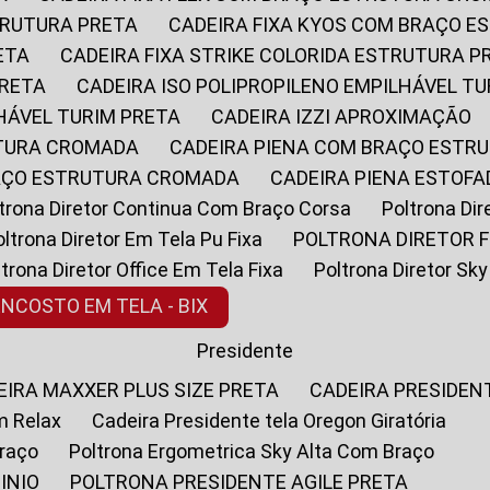
STRUTURA PRETA
CADEIRA FIXA KYOS COM BRAÇO 
ETA
CADEIRA FIXA STRIKE COLORIDA ESTRUTURA P
PRETA
CADEIRA ISO POLIPROPILENO EMPILHÁVEL T
LHÁVEL TURIM PRETA
CADEIRA IZZI APROXIMAÇÃO
UTURA CROMADA
CADEIRA PIENA COM BRAÇO ESTR
RAÇO ESTRUTURA CROMADA
CADEIRA PIENA ESTO
oltrona Diretor Continua Com Braço Corsa
Poltrona D
Poltrona Diretor Em Tela Pu Fixa
POLTRONA DIRETOR F
oltrona Diretor Office Em Tela Fixa
Poltrona Diretor S
ENCOSTO EM TELA - BIX
Presidente
DEIRA MAXXER PLUS SIZE PRETA
CADEIRA PRESIDEN
m Relax
Cadeira Presidente tela Oregon Giratória
Braço
Poltrona Ergometrica Sky Alta Com Braço
INIO
POLTRONA PRESIDENTE AGILE PRETA