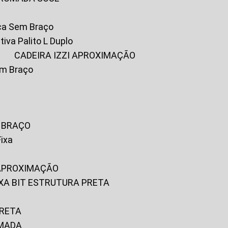
ica Sem Braço
tiva Palito L Duplo
A
CADEIRA IZZI APROXIMAÇÃO
om Braço
M BRAÇO
Fixa
 APROXIMAÇÃO
FIXA BIT ESTRUTURA PRETA
PRETA
OMADA