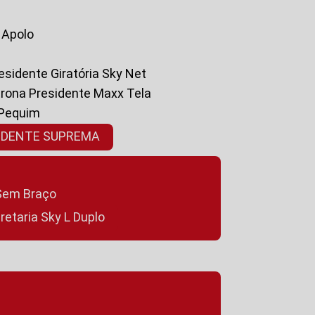
a Apolo
residente Giratória Sky Net
ltrona Presidente Maxx Tela
 Pequim
SIDENTE SUPREMA
a Sem Braço
cretaria Sky L Duplo