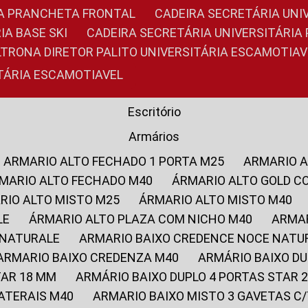
RIA PRANCHETA FRONTAL
CADEIRA SECRETÁRIA UNI
IA BASE SKI
CADEIRA SECRETÁRIA UNIVERSITÁRI
OLTRONA DIRETOR PALITO UNIVERSITÁRIA ESCAMOTIAV
ITÁRIA ESCAMOTIAVEL
Escritório
Armários
ARMARIO ALTO FECHADO 1 PORTA M25
ARMARIO 
RMARIO ALTO FECHADO M40
ÁRMARIO ALTO GOLD C
ARIO ALTO MISTO M25
ÁRMARIO ALTO MISTO M40
LE
ÁRMARIO ALTO PLAZA COM NICHO M40
ARMA
 NATURALE
ARMARIO BAIXO CREDENCE NOCE NATU
ARMARIO BAIXO CREDENZA M40
ARMÁRIO BAIXO D
TAR 18 MM
ARMÁRIO BAIXO DUPLO 4 PORTAS STAR
LATERAIS M40
ARMARIO BAIXO MISTO 3 GAVETAS 