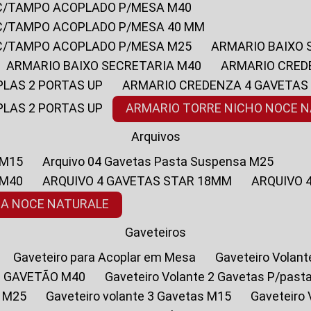
 C/TAMPO ACOPLADO P/MESA M40
 C/TAMPO ACOPLADO P/MESA 40 MM
 C/TAMPO ACOPLADO P/MESA M25
ARMARIO BAIXO
ARMARIO BAIXO SECRETARIA M40
ARMARIO CRED
PLAS 2 PORTAS UP
ARMARIO CREDENZA 4 GAVETAS
PLAS 2 PORTAS UP
ARMARIO TORRE NICHO NOCE 
Arquivos
 M15
Arquivo 04 Gavetas Pasta Suspensa M25
 M40
ARQUIVO 4 GAVETAS STAR 18MM
ARQUIVO
SA NOCE NATURALE
Gaveteiros
Gaveteiro para Acoplar em Mesa
Gaveteiro Volan
1 GAVETÃO M40
Gaveteiro Volante 2 Gavetas P/past
a M25
Gaveteiro volante 3 Gavetas M15
Gaveteir