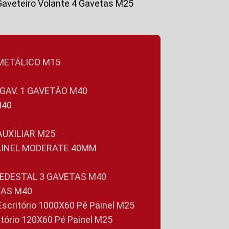
Gaveteiro Volante 4 Gavetas M25
 METÁLICO M15
 GAV. 1 GAVETÃO M40
M40
 AUXILIAR M25
PAINEL MODERATE 40MM
PEDESTAL 3 GAVETAS M40
TAS M40
 Escritório 1000X60 Pé Painel M25
ritório 120X60 Pé Painel M25