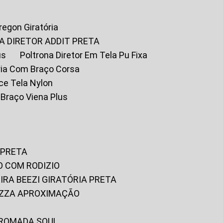
Oregon Giratória
A DIRETOR ADDIT PRETA
us
Poltrona Diretor Em Tela Pu Fixa
tória Com Braço Corsa
fice Tela Nylon
m Braço Viena Plus
 PRETA
O COM RODIZIO
EIRA BEEZI GIRATÓRIA PRETA
RIZZA APROXIMAÇÃO
CROMADA SOUL