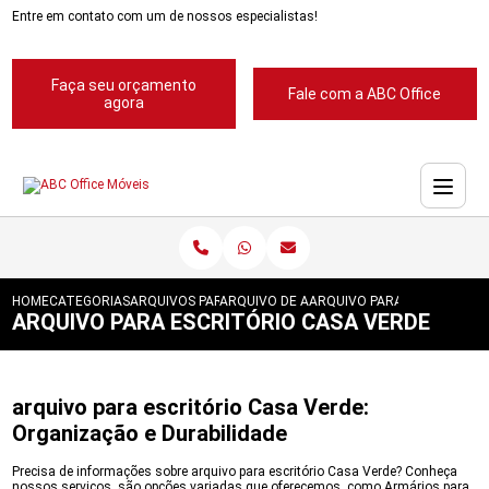
Entre em contato com um de nossos especialistas!
Faça seu orçamento
Fale com a ABC Office
agora
HOME
CATEGORIAS
ARQUIVOS PARA ESCRITORIOS
ARQUIVO DE ACO PARA ESCRITORIOS
ARQUIVO PARA ESCRITORIO
ARQUIVO PARA ESCRITÓRIO CASA VERDE
arquivo para escritório Casa Verde:
Organização e Durabilidade
Precisa de informações sobre arquivo para escritório Casa Verde? Conheça
nossos serviços, são opções variadas que oferecemos, como Armários para