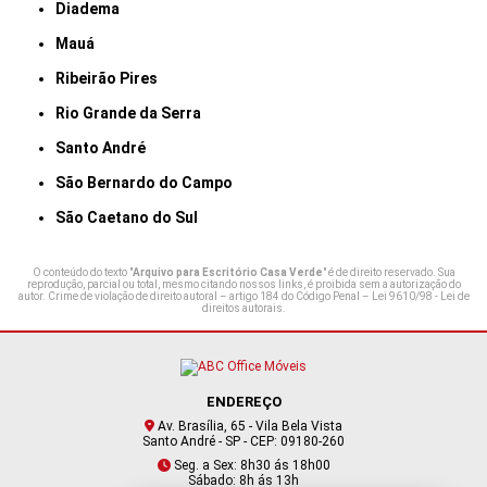
Diadema
Mauá
Ribeirão Pires
Rio Grande da Serra
Santo André
São Bernardo do Campo
São Caetano do Sul
O conteúdo do texto "
Arquivo para Escritório Casa Verde
" é de direito reservado. Sua
reprodução, parcial ou total, mesmo citando nossos links, é proibida sem a autorização do
autor. Crime de violação de direito autoral – artigo 184 do Código Penal –
Lei 9610/98 - Lei de
direitos autorais
.
ENDEREÇO
Av. Brasília, 65 - Vila Bela Vista
Santo André - SP - CEP: 09180-260
Seg. a Sex: 8h30 ás 18h00
Sábado: 8h ás 13h