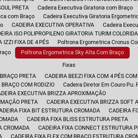
SOUL PRETA
Cadeira Executiva Giratoria com Braço
rica com Braço
Cadeira Executiva Giratoria Ergometr
ço
CADEIRA EXECUTIVA OPERATIVA
Cadeira Execu
DEIRA ISO POLIPROPILENO GIRATORIA TURIM COLORID
A IZZI FIXA DE 4 PÉS
Poltrona Ergometrica Cronus C
Braço
Poltrona Ergometrica Sky Alta Com Braço
Fixas
 BRAÇO PRETA
CADEIRA BEEZI FIXA COM 4 PÉS CO
OM BRAÇO COM RODIZIO
Cadeira Diretor Em Couro P.u. 
CADEIRA EXECUTIVA BRIZZA APROXIMAÇÃO
XIMAÇÃO PRETA
CADEIRA EXECUTIVA BRIZZA SOFT
CADEIRA FIXA BIT ESTRUTURA CROMADA
CADEIRA 
CROMADA
CADEIRA FIXA BLISS ESTRUTURA PRETA
RA CROMADA
CADEIRA FIXA CONNECT ESTRUTURA 
A
CADEIRA FIXA FLEX COM BRAÇO ESTRUTURA CR