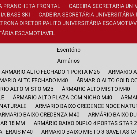
RIA PRANCHETA FRONTAL
CADEIRA SECRETÁRIA UNI
IA BASE SKI
CADEIRA SECRETÁRIA UNIVERSITÁRI
OLTRONA DIRETOR PALITO UNIVERSITÁRIA ESCAMOTIAV
ITÁRIA ESCAMOTIAVEL
Escritório
Armários
ARMARIO ALTO FECHADO 1 PORTA M25
ARMARIO 
RMARIO ALTO FECHADO M40
ÁRMARIO ALTO GOLD C
ARIO ALTO MISTO M25
ÁRMARIO ALTO MISTO M40
LE
ÁRMARIO ALTO PLAZA COM NICHO M40
ARMA
 NATURALE
ARMARIO BAIXO CREDENCE NOCE NATU
ARMARIO BAIXO CREDENZA M40
ARMÁRIO BAIXO D
TAR 18 MM
ARMÁRIO BAIXO DUPLO 4 PORTAS STAR
LATERAIS M40
ARMARIO BAIXO MISTO 3 GAVETAS 