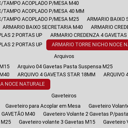
 C/TAMPO ACOPLADO P/MESA M40
 C/TAMPO ACOPLADO P/MESA 40 MM
 C/TAMPO ACOPLADO P/MESA M25
ARMARIO BAIXO
ARMARIO BAIXO SECRETARIA M40
ARMARIO CRED
PLAS 2 PORTAS UP
ARMARIO CREDENZA 4 GAVETAS
PLAS 2 PORTAS UP
ARMARIO TORRE NICHO NOCE 
Arquivos
 M15
Arquivo 04 Gavetas Pasta Suspensa M25
 M40
ARQUIVO 4 GAVETAS STAR 18MM
ARQUIVO
SA NOCE NATURALE
Gaveteiros
Gaveteiro para Acoplar em Mesa
Gaveteiro Volan
1 GAVETÃO M40
Gaveteiro Volante 2 Gavetas P/past
a M25
Gaveteiro volante 3 Gavetas M15
Gaveteir