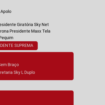
a Apolo
residente Giratória Sky Net
ltrona Presidente Maxx Tela
 Pequim
SIDENTE SUPREMA
a Sem Braço
cretaria Sky L Duplo