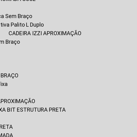
ica Sem Braço
tiva Palito L Duplo
A
CADEIRA IZZI APROXIMAÇÃO
om Braço
M BRAÇO
Fixa
 APROXIMAÇÃO
FIXA BIT ESTRUTURA PRETA
PRETA
OMADA