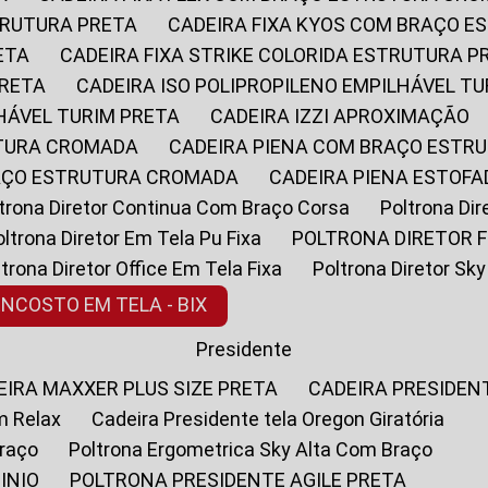
STRUTURA PRETA
CADEIRA FIXA KYOS COM BRAÇO 
ETA
CADEIRA FIXA STRIKE COLORIDA ESTRUTURA P
PRETA
CADEIRA ISO POLIPROPILENO EMPILHÁVEL T
LHÁVEL TURIM PRETA
CADEIRA IZZI APROXIMAÇÃO
UTURA CROMADA
CADEIRA PIENA COM BRAÇO ESTR
RAÇO ESTRUTURA CROMADA
CADEIRA PIENA ESTO
oltrona Diretor Continua Com Braço Corsa
Poltrona D
Poltrona Diretor Em Tela Pu Fixa
POLTRONA DIRETOR F
oltrona Diretor Office Em Tela Fixa
Poltrona Diretor S
ENCOSTO EM TELA - BIX
Presidente
DEIRA MAXXER PLUS SIZE PRETA
CADEIRA PRESIDEN
m Relax
Cadeira Presidente tela Oregon Giratória
Braço
Poltrona Ergometrica Sky Alta Com Braço
INIO
POLTRONA PRESIDENTE AGILE PRETA