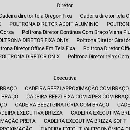
Diretor
Cadeira diretor tela Oregon Fixa
Cadeira diretor tela 
E
POLTRONA DIRETOR ADDIT ALUMINIO
POLTRON
 Corsa
Poltrona Diretor Continua Com Braço Viena Pl
POLTRONA DIRETOR FIXA ONIX
Poltrona Diretor Gira
oltrona Diretor Office Em Tela Fixa
Poltrona Diretor Of
POLTRONA DIRETOR ONIX
Poltrona Diretor relax Co
Executiva
 BRAÇO
CADEIRA BEEZI APROXIMAÇÃO COM BRAÇO
M BRAÇO
CADEIRA BEEZI FIXA COM 4 PÉS COM BRAÇ
AÇO
CADEIRA BEEZI GIRATÓRIA COM BRAÇO
CAD
CADEIRA EXECUTIVA BRIZZA
CADEIRA EXECUTIVA B
XIMAÇÃO PRETA
CADEIRA EXECUTIVA BRIZZA SOFT
 APROXIMAÇÃO
CADEIRA EXECUTIVA ERGONÔMICA 