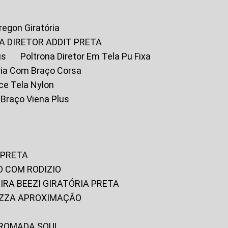
Oregon Giratória
A DIRETOR ADDIT PRETA
us
Poltrona Diretor Em Tela Pu Fixa
tória Com Braço Corsa
fice Tela Nylon
m Braço Viena Plus
 PRETA
O COM RODIZIO
EIRA BEEZI GIRATÓRIA PRETA
RIZZA APROXIMAÇÃO
CROMADA SOUL