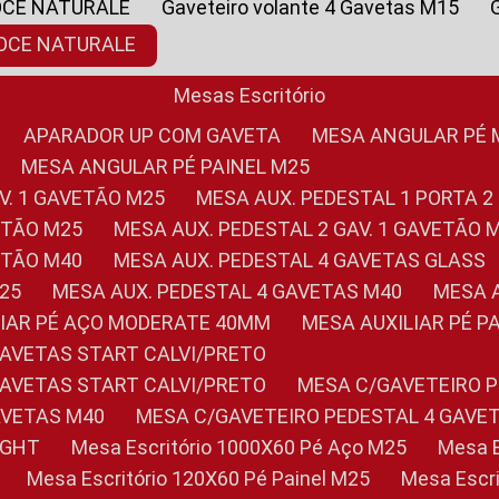
OCE NATURALE
Gaveteiro volante 4 Gavetas M15
NOCE NATURALE
Mesas Escritório
APARADOR UP COM GAVETA
MESA ANGULAR PÉ
MESA ANGULAR PÉ PAINEL M25
AV. 1 GAVETÃO M25
MESA AUX. PEDESTAL 1 PORTA 2
VETÃO M25
MESA AUX. PEDESTAL 2 GAV. 1 GAVETÃO 
VETÃO M40
MESA AUX. PEDESTAL 4 GAVETAS GLASS
M25
MESA AUX. PEDESTAL 4 GAVETAS M40
MESA
ILIAR PÉ AÇO MODERATE 40MM
MESA AUXILIAR PÉ 
GAVETAS START CALVI/PRETO
GAVETAS START CALVI/PRETO
MESA C/GAVETEIRO 
AVETAS M40
MESA C/GAVETEIRO PEDESTAL 4 GAVE
LIGHT
Mesa Escritório 1000X60 Pé Aço M25
Mesa
Mesa Escritório 120X60 Pé Painel M25
Mesa Esc