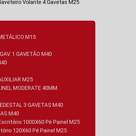
Gaveteiro Volante 4 Gavetas M25
 METÁLICO M15
 GAV. 1 GAVETÃO M40
M40
 AUXILIAR M25
PAINEL MODERATE 40MM
PEDESTAL 3 GAVETAS M40
TAS M40
 Escritório 1000X60 Pé Painel M25
ritório 120X60 Pé Painel M25