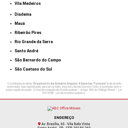
Vila Medeiros
Diadema
Mauá
Ribeirão Pires
Rio Grande da Serra
Santo André
São Bernardo do Campo
São Caetano do Sul
O conteúdo do texto "
Orçamento de Armário Arquivo 4 Gavetas Tucuruvi
" é de direito
reservado. Sua reprodução, parcial ou total, mesmo citando nossos links, é proibida sem a
autorização do autor. Crime de violação de direito autoral – artigo 184 do Código Penal –
Lei
9610/98 - Lei de direitos autorais
.
ENDEREÇO
Av. Brasília, 65 - Vila Bela Vista