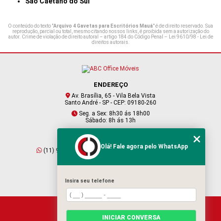
São Caetano do Sul
O conteúdo do texto "
Arquivo 4 Gavetas para Escritórios Mauá
" é de direito reservado. Sua
reprodução, parcial ou total, mesmo citando nossos links, é proibida sem a autorização do
autor. Crime de violação de direito autoral – artigo 184 do Código Penal –
Lei 9610/98 - Lei de
direitos autorais
.
ENDEREÇO
Av. Brasília, 65 - Vila Bela Vista
Santo André - SP - CEP: 09180-260
Seg. a Sex: 8h30 ás 18h00
Sábado: 8h ás 13h
CONTATO
Olá! Fale agora pelo WhatsApp
(11) 95409-2229
(11) 4901-6045
vendas@abcofficemoveis.com.br
Insira seu telefone
HOME
INICIAR CONVERSA
SOBRE NÓS