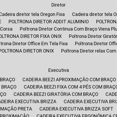
Diretor
Cadeira diretor tela Oregon Fixa
Cadeira diretor tela 
E
POLTRONA DIRETOR ADDIT ALUMINIO
POLTRON
 Corsa
Poltrona Diretor Continua Com Braço Viena Pl
POLTRONA DIRETOR FIXA ONIX
Poltrona Diretor Gira
oltrona Diretor Office Em Tela Fixa
Poltrona Diretor Of
POLTRONA DIRETOR ONIX
Poltrona Diretor relax Co
Executiva
 BRAÇO
CADEIRA BEEZI APROXIMAÇÃO COM BRAÇO
M BRAÇO
CADEIRA BEEZI FIXA COM 4 PÉS COM BRAÇ
AÇO
CADEIRA BEEZI GIRATÓRIA COM BRAÇO
CAD
CADEIRA EXECUTIVA BRIZZA
CADEIRA EXECUTIVA B
XIMAÇÃO PRETA
CADEIRA EXECUTIVA BRIZZA SOFT
 APROXIMAÇÃO
CADEIRA EXECUTIVA ERGONÔMICA 