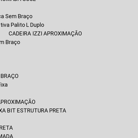
ica Sem Braço
tiva Palito L Duplo
A
CADEIRA IZZI APROXIMAÇÃO
om Braço
M BRAÇO
Fixa
 APROXIMAÇÃO
FIXA BIT ESTRUTURA PRETA
PRETA
OMADA