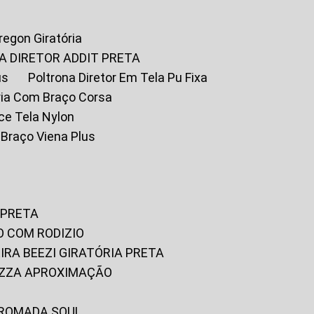
Oregon Giratória
A DIRETOR ADDIT PRETA
us
Poltrona Diretor Em Tela Pu Fixa
tória Com Braço Corsa
fice Tela Nylon
m Braço Viena Plus
 PRETA
O COM RODIZIO
EIRA BEEZI GIRATÓRIA PRETA
RIZZA APROXIMAÇÃO
CROMADA SOUL