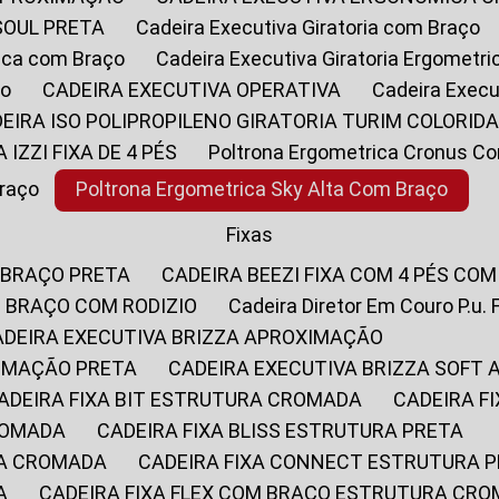
SOUL PRETA
Cadeira Executiva Giratoria com Braço
rica com Braço
Cadeira Executiva Giratoria Ergometr
ço
CADEIRA EXECUTIVA OPERATIVA
Cadeira Execu
DEIRA ISO POLIPROPILENO GIRATORIA TURIM COLORID
A IZZI FIXA DE 4 PÉS
Poltrona Ergometrica Cronus C
Braço
Poltrona Ergometrica Sky Alta Com Braço
Fixas
 BRAÇO PRETA
CADEIRA BEEZI FIXA COM 4 PÉS CO
OM BRAÇO COM RODIZIO
Cadeira Diretor Em Couro P.u. 
CADEIRA EXECUTIVA BRIZZA APROXIMAÇÃO
XIMAÇÃO PRETA
CADEIRA EXECUTIVA BRIZZA SOFT
CADEIRA FIXA BIT ESTRUTURA CROMADA
CADEIRA 
CROMADA
CADEIRA FIXA BLISS ESTRUTURA PRETA
RA CROMADA
CADEIRA FIXA CONNECT ESTRUTURA 
A
CADEIRA FIXA FLEX COM BRAÇO ESTRUTURA CR