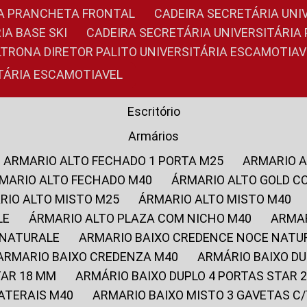
RIA PRANCHETA FRONTAL
CADEIRA SECRETÁRIA UNI
IA BASE SKI
CADEIRA SECRETÁRIA UNIVERSITÁRI
OLTRONA DIRETOR PALITO UNIVERSITÁRIA ESCAMOTIAV
ITÁRIA ESCAMOTIAVEL
Escritório
Armários
ARMARIO ALTO FECHADO 1 PORTA M25
ARMARIO 
RMARIO ALTO FECHADO M40
ÁRMARIO ALTO GOLD C
ARIO ALTO MISTO M25
ÁRMARIO ALTO MISTO M40
LE
ÁRMARIO ALTO PLAZA COM NICHO M40
ARMA
 NATURALE
ARMARIO BAIXO CREDENCE NOCE NATU
ARMARIO BAIXO CREDENZA M40
ARMÁRIO BAIXO D
TAR 18 MM
ARMÁRIO BAIXO DUPLO 4 PORTAS STAR
LATERAIS M40
ARMARIO BAIXO MISTO 3 GAVETAS 