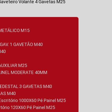
Gaveteiro Volante 4 Gavetas M25
 METÁLICO M15
 GAV. 1 GAVETÃO M40
M40
 AUXILIAR M25
PAINEL MODERATE 40MM
PEDESTAL 3 GAVETAS M40
TAS M40
 Escritório 1000X60 Pé Painel M25
ritório 120X60 Pé Painel M25