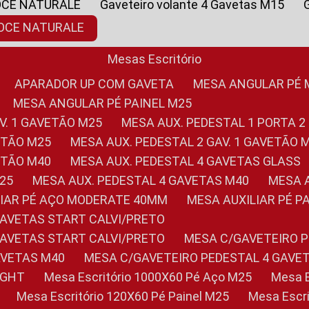
OCE NATURALE
Gaveteiro volante 4 Gavetas M15
NOCE NATURALE
Mesas Escritório
APARADOR UP COM GAVETA
MESA ANGULAR PÉ
MESA ANGULAR PÉ PAINEL M25
AV. 1 GAVETÃO M25
MESA AUX. PEDESTAL 1 PORTA 2
VETÃO M25
MESA AUX. PEDESTAL 2 GAV. 1 GAVETÃO 
VETÃO M40
MESA AUX. PEDESTAL 4 GAVETAS GLASS
M25
MESA AUX. PEDESTAL 4 GAVETAS M40
MESA
ILIAR PÉ AÇO MODERATE 40MM
MESA AUXILIAR PÉ 
GAVETAS START CALVI/PRETO
GAVETAS START CALVI/PRETO
MESA C/GAVETEIRO 
AVETAS M40
MESA C/GAVETEIRO PEDESTAL 4 GAVE
LIGHT
Mesa Escritório 1000X60 Pé Aço M25
Mesa
Mesa Escritório 120X60 Pé Painel M25
Mesa Esc