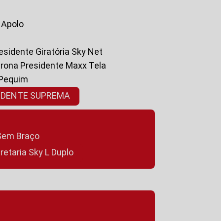
a Apolo
residente Giratória Sky Net
ltrona Presidente Maxx Tela
 Pequim
SIDENTE SUPREMA
a Sem Braço
cretaria Sky L Duplo