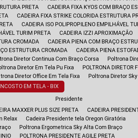
STRUTURA PRETA
CADEIRA FIXA KYOS COM BRAÇO 
ETA
CADEIRA FIXA STRIKE COLORIDA ESTRUTURA P
PRETA
CADEIRA ISO POLIPROPILENO EMPILHÁVEL T
LHÁVEL TURIM PRETA
CADEIRA IZZI APROXIMAÇÃO
UTURA CROMADA
CADEIRA PIENA COM BRAÇO ESTR
RAÇO ESTRUTURA CROMADA
CADEIRA PIENA ESTO
oltrona Diretor Continua Com Braço Corsa
Poltrona D
Poltrona Diretor Em Tela Pu Fixa
POLTRONA DIRETOR F
oltrona Diretor Office Em Tela Fixa
Poltrona Diretor S
ENCOSTO EM TELA - BIX
Presidente
DEIRA MAXXER PLUS SIZE PRETA
CADEIRA PRESIDEN
m Relax
Cadeira Presidente tela Oregon Giratória
Braço
Poltrona Ergometrica Sky Alta Com Braço
INIO
POLTRONA PRESIDENTE AGILE PRETA