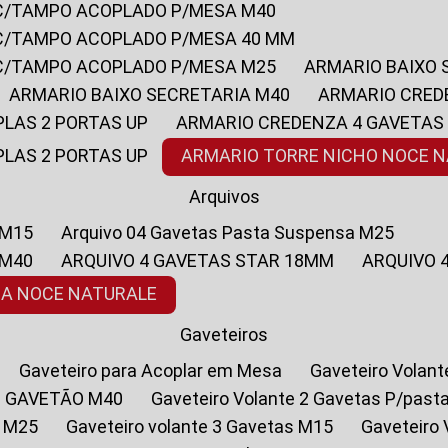
 C/TAMPO ACOPLADO P/MESA M40
 C/TAMPO ACOPLADO P/MESA 40 MM
 C/TAMPO ACOPLADO P/MESA M25
ARMARIO BAIXO
ARMARIO BAIXO SECRETARIA M40
ARMARIO CRED
PLAS 2 PORTAS UP
ARMARIO CREDENZA 4 GAVETAS
PLAS 2 PORTAS UP
ARMARIO TORRE NICHO NOCE 
Arquivos
 M15
Arquivo 04 Gavetas Pasta Suspensa M25
 M40
ARQUIVO 4 GAVETAS STAR 18MM
ARQUIVO
SA NOCE NATURALE
Gaveteiros
Gaveteiro para Acoplar em Mesa
Gaveteiro Volan
1 GAVETÃO M40
Gaveteiro Volante 2 Gavetas P/past
a M25
Gaveteiro volante 3 Gavetas M15
Gaveteir