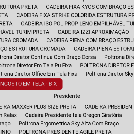
STRUTURA PRETA
CADEIRA FIXA KYOS COM BRAÇO 
ETA
CADEIRA FIXA STRIKE COLORIDA ESTRUTURA P
PRETA
CADEIRA ISO POLIPROPILENO EMPILHÁVEL T
LHÁVEL TURIM PRETA
CADEIRA IZZI APROXIMAÇÃO
UTURA CROMADA
CADEIRA PIENA COM BRAÇO ESTR
RAÇO ESTRUTURA CROMADA
CADEIRA PIENA ESTO
oltrona Diretor Continua Com Braço Corsa
Poltrona D
Poltrona Diretor Em Tela Pu Fixa
POLTRONA DIRETOR F
oltrona Diretor Office Em Tela Fixa
Poltrona Diretor S
ENCOSTO EM TELA - BIX
Presidente
DEIRA MAXXER PLUS SIZE PRETA
CADEIRA PRESIDEN
m Relax
Cadeira Presidente tela Oregon Giratória
Braço
Poltrona Ergometrica Sky Alta Com Braço
INIO
POLTRONA PRESIDENTE AGILE PRETA