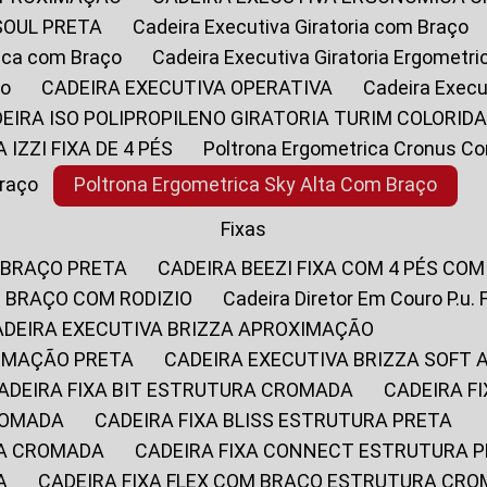
SOUL PRETA
Cadeira Executiva Giratoria com Braço
rica com Braço
Cadeira Executiva Giratoria Ergometr
ço
CADEIRA EXECUTIVA OPERATIVA
Cadeira Execu
DEIRA ISO POLIPROPILENO GIRATORIA TURIM COLORID
A IZZI FIXA DE 4 PÉS
Poltrona Ergometrica Cronus C
Braço
Poltrona Ergometrica Sky Alta Com Braço
Fixas
 BRAÇO PRETA
CADEIRA BEEZI FIXA COM 4 PÉS CO
OM BRAÇO COM RODIZIO
Cadeira Diretor Em Couro P.u. 
CADEIRA EXECUTIVA BRIZZA APROXIMAÇÃO
XIMAÇÃO PRETA
CADEIRA EXECUTIVA BRIZZA SOFT
CADEIRA FIXA BIT ESTRUTURA CROMADA
CADEIRA 
CROMADA
CADEIRA FIXA BLISS ESTRUTURA PRETA
RA CROMADA
CADEIRA FIXA CONNECT ESTRUTURA 
A
CADEIRA FIXA FLEX COM BRAÇO ESTRUTURA CR