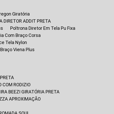
Oregon Giratória
A DIRETOR ADDIT PRETA
us
Poltrona Diretor Em Tela Pu Fixa
tória Com Braço Corsa
fice Tela Nylon
m Braço Viena Plus
 PRETA
O COM RODIZIO
EIRA BEEZI GIRATÓRIA PRETA
RIZZA APROXIMAÇÃO
CROMADA SOUL