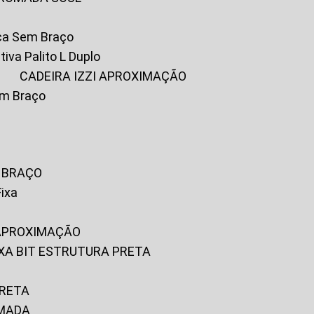
ica Sem Braço
tiva Palito L Duplo
A
CADEIRA IZZI APROXIMAÇÃO
om Braço
M BRAÇO
Fixa
 APROXIMAÇÃO
FIXA BIT ESTRUTURA PRETA
PRETA
OMADA