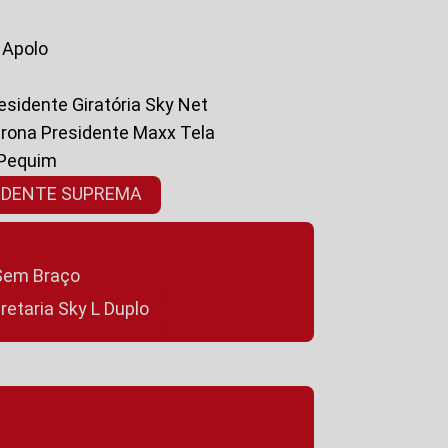
a Apolo
residente Giratória Sky Net
ltrona Presidente Maxx Tela
 Pequim
SIDENTE SUPREMA
a Sem Braço
cretaria Sky L Duplo