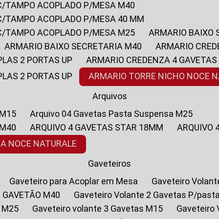
 C/TAMPO ACOPLADO P/MESA M40
 C/TAMPO ACOPLADO P/MESA 40 MM
 C/TAMPO ACOPLADO P/MESA M25
ARMARIO BAIXO
ARMARIO BAIXO SECRETARIA M40
ARMARIO CRED
PLAS 2 PORTAS UP
ARMARIO CREDENZA 4 GAVETAS
PLAS 2 PORTAS UP
ARMARIO TORRE NICHO NOCE 
Arquivos
 M15
Arquivo 04 Gavetas Pasta Suspensa M25
 M40
ARQUIVO 4 GAVETAS STAR 18MM
ARQUIVO
SA NOCE NATURALE
Gaveteiros
Gaveteiro para Acoplar em Mesa
Gaveteiro Volan
1 GAVETÃO M40
Gaveteiro Volante 2 Gavetas P/past
a M25
Gaveteiro volante 3 Gavetas M15
Gaveteir