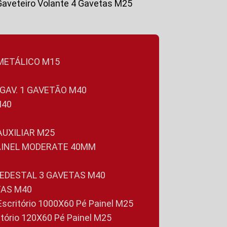
Gaveteiro Volante 4 Gavetas M25
 METÁLICO M15
 GAV. 1 GAVETÃO M40
M40
 AUXILIAR M25
PAINEL MODERATE 40MM
PEDESTAL 3 GAVETAS M40
TAS M40
 Escritório 1000X60 Pé Painel M25
ritório 120X60 Pé Painel M25