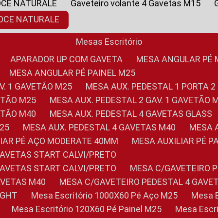
OCE NATURALE
Gaveteiro volante 4 Gavetas M15
NOCE NATURALE
Mesas Escritório
APARADOR UP COM GAVETA
MESA ANGULAR PÉ
MESA ANGULAR PÉ PAINEL M25
AV. 1 GAVETÃO M25
MESA AUX. PEDESTAL 1 PORTA 2
VETÃO M25
MESA AUX. PEDESTAL 2 GAV. 1 GAVETÃO 
VETÃO M40
MESA AUX. PEDESTAL 4 GAVETAS GLASS
M25
MESA AUX. PEDESTAL 4 GAVETAS M40
MESA
ILIAR PÉ AÇO MODERATE 40MM
MESA AUXILIAR PÉ 
GAVETAS START CALVI/PRETO
GAVETAS START CALVI/PRETO
MESA C/GAVETEIRO 
AVETAS M40
MESA C/GAVETEIRO PEDESTAL 4 GAVE
LIGHT
Mesa Escritório 1000X60 Pé Aço M25
Mesa
Mesa Escritório 120X60 Pé Painel M25
Mesa Esc