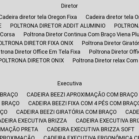
Diretor
Cadeira diretor tela Oregon Fixa
Cadeira diretor tela 
E
POLTRONA DIRETOR ADDIT ALUMINIO
POLTRON
 Corsa
Poltrona Diretor Continua Com Braço Viena Pl
POLTRONA DIRETOR FIXA ONIX
Poltrona Diretor Gira
oltrona Diretor Office Em Tela Fixa
Poltrona Diretor Of
POLTRONA DIRETOR ONIX
Poltrona Diretor relax Co
Executiva
 BRAÇO
CADEIRA BEEZI APROXIMAÇÃO COM BRAÇO
M BRAÇO
CADEIRA BEEZI FIXA COM 4 PÉS COM BRAÇ
AÇO
CADEIRA BEEZI GIRATÓRIA COM BRAÇO
CAD
CADEIRA EXECUTIVA BRIZZA
CADEIRA EXECUTIVA B
XIMAÇÃO PRETA
CADEIRA EXECUTIVA BRIZZA SOFT
 APROXIMAÇÃO
CADEIRA EXECUTIVA ERGONÔMICA 