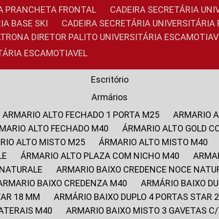
RIA PRANCHETA FRONTAL
CADEIRA SECRETÁRIA UNI
IA BASE SKI
CADEIRA SECRETÁRIA UNIVERSITÁRI
OLTRONA DIRETOR PALITO UNIVERSITÁRIA ESCAMOTIAV
ITÁRIA ESCAMOTIAVEL
Escritório
Armários
ARMARIO ALTO FECHADO 1 PORTA M25
ARMARIO 
RMARIO ALTO FECHADO M40
ÁRMARIO ALTO GOLD C
ARIO ALTO MISTO M25
ÁRMARIO ALTO MISTO M40
LE
ÁRMARIO ALTO PLAZA COM NICHO M40
ARMA
 NATURALE
ARMARIO BAIXO CREDENCE NOCE NATU
ARMARIO BAIXO CREDENZA M40
ARMÁRIO BAIXO D
TAR 18 MM
ARMÁRIO BAIXO DUPLO 4 PORTAS STAR
LATERAIS M40
ARMARIO BAIXO MISTO 3 GAVETAS 