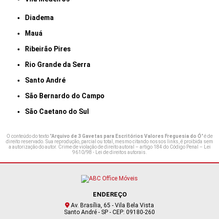
Diadema
Mauá
Ribeirão Pires
Rio Grande da Serra
Santo André
São Bernardo do Campo
São Caetano do Sul
O conteúdo do texto "
Arquivo de 3 Gavetas para Escritórios Valores Freguesia do Ó
" é de
direito reservado. Sua reprodução, parcial ou total, mesmo citando nossos links, é proibida sem
a autorização do autor. Crime de violação de direito autoral – artigo 184 do Código Penal –
Lei
9610/98 - Lei de direitos autorais
.
ENDEREÇO
Av. Brasília, 65 - Vila Bela Vista
Santo André - SP - CEP: 09180-260