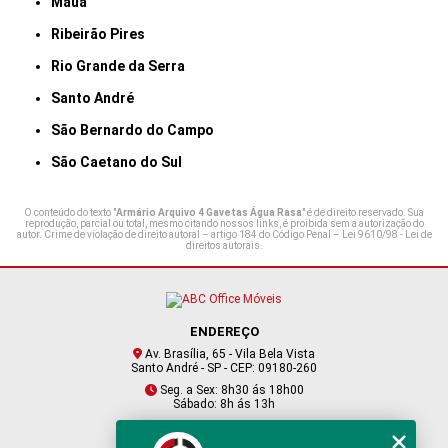
Mauá
Ribeirão Pires
Rio Grande da Serra
Santo André
São Bernardo do Campo
São Caetano do Sul
O conteúdo do texto "
Armário Arquivo 4 Gavetas Água Rasa
" é de direito reservado. Sua
reprodução, parcial ou total, mesmo citando nossos links, é proibida sem a autorização do
autor. Crime de violação de direito autoral – artigo 184 do Código Penal –
Lei 9610/98 - Lei de
direitos autorais
.
ENDEREÇO
Av. Brasília, 65 - Vila Bela Vista
Santo André - SP - CEP: 09180-260
Seg. a Sex: 8h30 ás 18h00
Sábado: 8h ás 13h
CONTATO