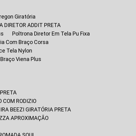
Oregon Giratória
A DIRETOR ADDIT PRETA
us
Poltrona Diretor Em Tela Pu Fixa
tória Com Braço Corsa
fice Tela Nylon
m Braço Viena Plus
 PRETA
O COM RODIZIO
EIRA BEEZI GIRATÓRIA PRETA
RIZZA APROXIMAÇÃO
CROMADA SOUL