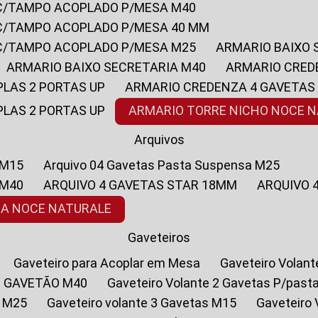
 C/TAMPO ACOPLADO P/MESA M40
 C/TAMPO ACOPLADO P/MESA 40 MM
 C/TAMPO ACOPLADO P/MESA M25
ARMARIO BAIXO
ARMARIO BAIXO SECRETARIA M40
ARMARIO CRED
PLAS 2 PORTAS UP
ARMARIO CREDENZA 4 GAVETAS
PLAS 2 PORTAS UP
ARMARIO TORRE NICHO NOCE 
Arquivos
 M15
Arquivo 04 Gavetas Pasta Suspensa M25
 M40
ARQUIVO 4 GAVETAS STAR 18MM
ARQUIVO
SA NOCE NATURALE
Gaveteiros
Gaveteiro para Acoplar em Mesa
Gaveteiro Volan
1 GAVETÃO M40
Gaveteiro Volante 2 Gavetas P/past
a M25
Gaveteiro volante 3 Gavetas M15
Gaveteir