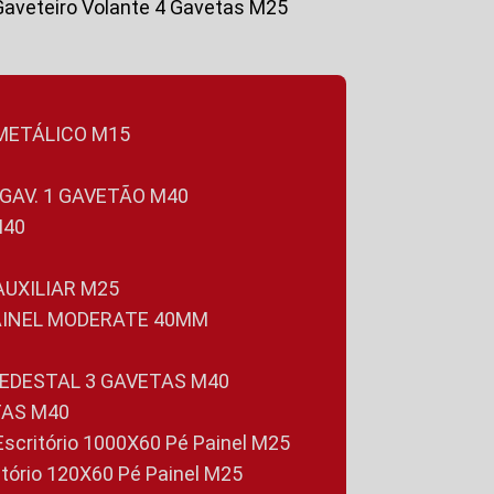
Gaveteiro Volante 4 Gavetas M25
 METÁLICO M15
 GAV. 1 GAVETÃO M40
M40
 AUXILIAR M25
PAINEL MODERATE 40MM
PEDESTAL 3 GAVETAS M40
TAS M40
 Escritório 1000X60 Pé Painel M25
ritório 120X60 Pé Painel M25