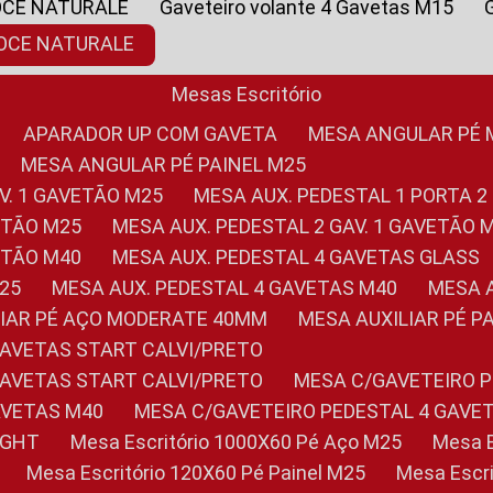
OCE NATURALE
Gaveteiro volante 4 Gavetas M15
NOCE NATURALE
Mesas Escritório
APARADOR UP COM GAVETA
MESA ANGULAR PÉ
MESA ANGULAR PÉ PAINEL M25
AV. 1 GAVETÃO M25
MESA AUX. PEDESTAL 1 PORTA 2
VETÃO M25
MESA AUX. PEDESTAL 2 GAV. 1 GAVETÃO 
VETÃO M40
MESA AUX. PEDESTAL 4 GAVETAS GLASS
M25
MESA AUX. PEDESTAL 4 GAVETAS M40
MESA
ILIAR PÉ AÇO MODERATE 40MM
MESA AUXILIAR PÉ 
GAVETAS START CALVI/PRETO
GAVETAS START CALVI/PRETO
MESA C/GAVETEIRO 
AVETAS M40
MESA C/GAVETEIRO PEDESTAL 4 GAVE
LIGHT
Mesa Escritório 1000X60 Pé Aço M25
Mesa
Mesa Escritório 120X60 Pé Painel M25
Mesa Esc