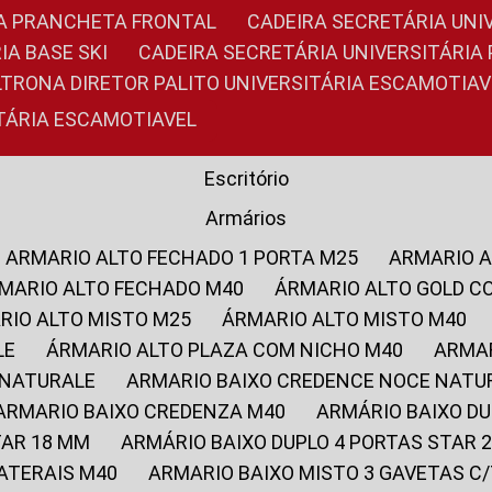
RIA PRANCHETA FRONTAL
CADEIRA SECRETÁRIA UNI
IA BASE SKI
CADEIRA SECRETÁRIA UNIVERSITÁRI
OLTRONA DIRETOR PALITO UNIVERSITÁRIA ESCAMOTIAV
ITÁRIA ESCAMOTIAVEL
Escritório
Armários
ARMARIO ALTO FECHADO 1 PORTA M25
ARMARIO 
RMARIO ALTO FECHADO M40
ÁRMARIO ALTO GOLD C
ARIO ALTO MISTO M25
ÁRMARIO ALTO MISTO M40
LE
ÁRMARIO ALTO PLAZA COM NICHO M40
ARMA
 NATURALE
ARMARIO BAIXO CREDENCE NOCE NATU
ARMARIO BAIXO CREDENZA M40
ARMÁRIO BAIXO D
TAR 18 MM
ARMÁRIO BAIXO DUPLO 4 PORTAS STAR
LATERAIS M40
ARMARIO BAIXO MISTO 3 GAVETAS 