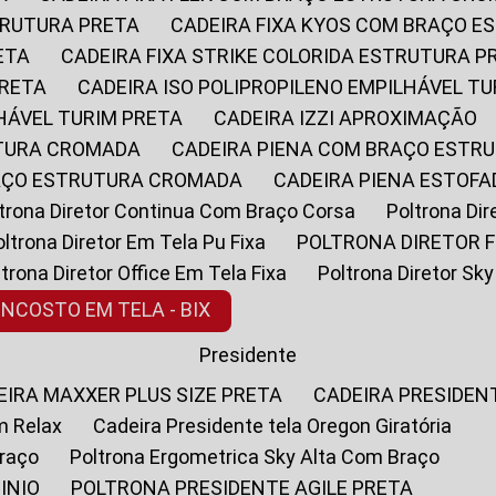
STRUTURA PRETA
CADEIRA FIXA KYOS COM BRAÇO 
ETA
CADEIRA FIXA STRIKE COLORIDA ESTRUTURA P
PRETA
CADEIRA ISO POLIPROPILENO EMPILHÁVEL T
LHÁVEL TURIM PRETA
CADEIRA IZZI APROXIMAÇÃO
UTURA CROMADA
CADEIRA PIENA COM BRAÇO ESTR
RAÇO ESTRUTURA CROMADA
CADEIRA PIENA ESTO
oltrona Diretor Continua Com Braço Corsa
Poltrona D
Poltrona Diretor Em Tela Pu Fixa
POLTRONA DIRETOR F
oltrona Diretor Office Em Tela Fixa
Poltrona Diretor S
ENCOSTO EM TELA - BIX
Presidente
DEIRA MAXXER PLUS SIZE PRETA
CADEIRA PRESIDEN
m Relax
Cadeira Presidente tela Oregon Giratória
Braço
Poltrona Ergometrica Sky Alta Com Braço
INIO
POLTRONA PRESIDENTE AGILE PRETA