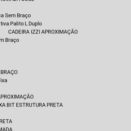
ica Sem Braço
tiva Palito L Duplo
A
CADEIRA IZZI APROXIMAÇÃO
om Braço
M BRAÇO
Fixa
 APROXIMAÇÃO
FIXA BIT ESTRUTURA PRETA
PRETA
OMADA