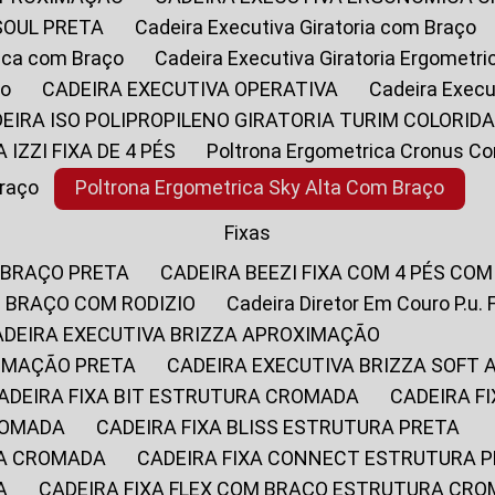
SOUL PRETA
Cadeira Executiva Giratoria com Braço
rica com Braço
Cadeira Executiva Giratoria Ergometr
ço
CADEIRA EXECUTIVA OPERATIVA
Cadeira Execu
DEIRA ISO POLIPROPILENO GIRATORIA TURIM COLORID
A IZZI FIXA DE 4 PÉS
Poltrona Ergometrica Cronus C
Braço
Poltrona Ergometrica Sky Alta Com Braço
Fixas
 BRAÇO PRETA
CADEIRA BEEZI FIXA COM 4 PÉS CO
OM BRAÇO COM RODIZIO
Cadeira Diretor Em Couro P.u. 
CADEIRA EXECUTIVA BRIZZA APROXIMAÇÃO
XIMAÇÃO PRETA
CADEIRA EXECUTIVA BRIZZA SOFT
CADEIRA FIXA BIT ESTRUTURA CROMADA
CADEIRA 
CROMADA
CADEIRA FIXA BLISS ESTRUTURA PRETA
RA CROMADA
CADEIRA FIXA CONNECT ESTRUTURA 
A
CADEIRA FIXA FLEX COM BRAÇO ESTRUTURA CR