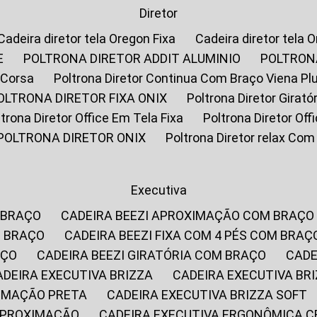
Diretor
Cadeira diretor tela Oregon Fixa
Cadeira diretor tela 
E
POLTRONA DIRETOR ADDIT ALUMINIO
POLTRON
 Corsa
Poltrona Diretor Continua Com Braço Viena Pl
POLTRONA DIRETOR FIXA ONIX
Poltrona Diretor Gira
oltrona Diretor Office Em Tela Fixa
Poltrona Diretor Of
POLTRONA DIRETOR ONIX
Poltrona Diretor relax Co
Executiva
 BRAÇO
CADEIRA BEEZI APROXIMAÇÃO COM BRAÇO
M BRAÇO
CADEIRA BEEZI FIXA COM 4 PÉS COM BRAÇ
AÇO
CADEIRA BEEZI GIRATÓRIA COM BRAÇO
CAD
CADEIRA EXECUTIVA BRIZZA
CADEIRA EXECUTIVA B
XIMAÇÃO PRETA
CADEIRA EXECUTIVA BRIZZA SOFT
 APROXIMAÇÃO
CADEIRA EXECUTIVA ERGONÔMICA 