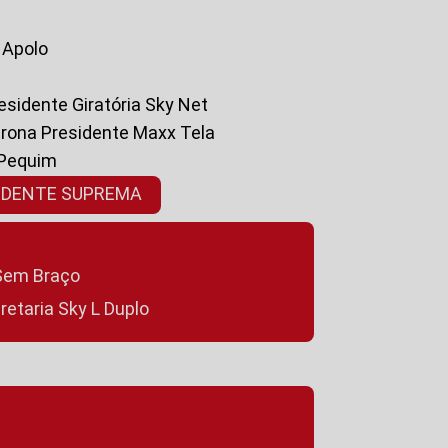
a Apolo
residente Giratória Sky Net
ltrona Presidente Maxx Tela
 Pequim
SIDENTE SUPREMA
a Sem Braço
cretaria Sky L Duplo