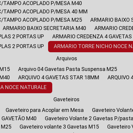
 C/TAMPO ACOPLADO P/MESA M40
 C/TAMPO ACOPLADO P/MESA 40 MM
 C/TAMPO ACOPLADO P/MESA M25
ARMARIO BAIXO
ARMARIO BAIXO SECRETARIA M40
ARMARIO CRED
PLAS 2 PORTAS UP
ARMARIO CREDENZA 4 GAVETAS
PLAS 2 PORTAS UP
ARMARIO TORRE NICHO NOCE 
Arquivos
 M15
Arquivo 04 Gavetas Pasta Suspensa M25
 M40
ARQUIVO 4 GAVETAS STAR 18MM
ARQUIVO
SA NOCE NATURALE
Gaveteiros
Gaveteiro para Acoplar em Mesa
Gaveteiro Volan
1 GAVETÃO M40
Gaveteiro Volante 2 Gavetas P/past
a M25
Gaveteiro volante 3 Gavetas M15
Gaveteir