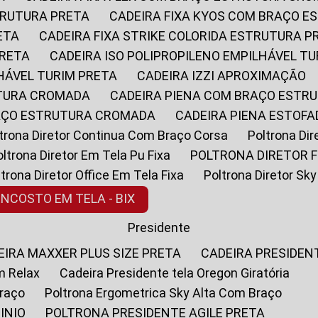
STRUTURA PRETA
CADEIRA FIXA KYOS COM BRAÇO 
ETA
CADEIRA FIXA STRIKE COLORIDA ESTRUTURA P
PRETA
CADEIRA ISO POLIPROPILENO EMPILHÁVEL T
LHÁVEL TURIM PRETA
CADEIRA IZZI APROXIMAÇÃO
UTURA CROMADA
CADEIRA PIENA COM BRAÇO ESTR
RAÇO ESTRUTURA CROMADA
CADEIRA PIENA ESTO
oltrona Diretor Continua Com Braço Corsa
Poltrona D
Poltrona Diretor Em Tela Pu Fixa
POLTRONA DIRETOR F
oltrona Diretor Office Em Tela Fixa
Poltrona Diretor S
ENCOSTO EM TELA - BIX
Presidente
DEIRA MAXXER PLUS SIZE PRETA
CADEIRA PRESIDEN
m Relax
Cadeira Presidente tela Oregon Giratória
Braço
Poltrona Ergometrica Sky Alta Com Braço
INIO
POLTRONA PRESIDENTE AGILE PRETA