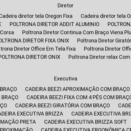
Diretor
Cadeira diretor tela Oregon Fixa
Cadeira diretor tela 
E
POLTRONA DIRETOR ADDIT ALUMINIO
POLTRON
 Corsa
Poltrona Diretor Continua Com Braço Viena Pl
POLTRONA DIRETOR FIXA ONIX
Poltrona Diretor Gira
oltrona Diretor Office Em Tela Fixa
Poltrona Diretor Of
POLTRONA DIRETOR ONIX
Poltrona Diretor relax Co
Executiva
 BRAÇO
CADEIRA BEEZI APROXIMAÇÃO COM BRAÇO
M BRAÇO
CADEIRA BEEZI FIXA COM 4 PÉS COM BRAÇ
AÇO
CADEIRA BEEZI GIRATÓRIA COM BRAÇO
CAD
CADEIRA EXECUTIVA BRIZZA
CADEIRA EXECUTIVA B
XIMAÇÃO PRETA
CADEIRA EXECUTIVA BRIZZA SOFT
 APROXIMAÇÃO
CADEIRA EXECUTIVA ERGONÔMICA 