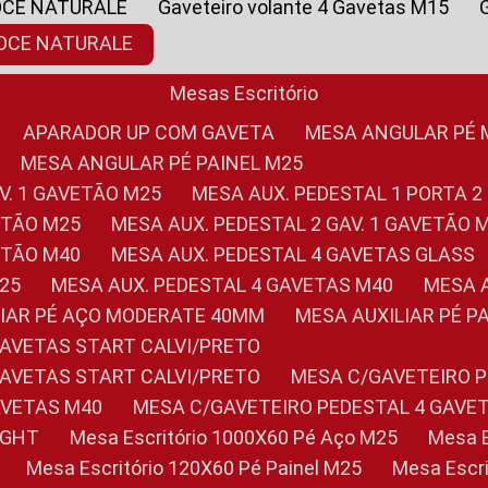
OCE NATURALE
Gaveteiro volante 4 Gavetas M15
NOCE NATURALE
Mesas Escritório
APARADOR UP COM GAVETA
MESA ANGULAR PÉ
MESA ANGULAR PÉ PAINEL M25
AV. 1 GAVETÃO M25
MESA AUX. PEDESTAL 1 PORTA 2
VETÃO M25
MESA AUX. PEDESTAL 2 GAV. 1 GAVETÃO 
VETÃO M40
MESA AUX. PEDESTAL 4 GAVETAS GLASS
M25
MESA AUX. PEDESTAL 4 GAVETAS M40
MESA
ILIAR PÉ AÇO MODERATE 40MM
MESA AUXILIAR PÉ 
GAVETAS START CALVI/PRETO
GAVETAS START CALVI/PRETO
MESA C/GAVETEIRO 
AVETAS M40
MESA C/GAVETEIRO PEDESTAL 4 GAVE
LIGHT
Mesa Escritório 1000X60 Pé Aço M25
Mesa
Mesa Escritório 120X60 Pé Painel M25
Mesa Esc