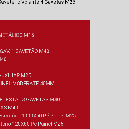
Gaveteiro Volante 4 Gavetas M25
 METÁLICO M15
 GAV. 1 GAVETÃO M40
M40
 AUXILIAR M25
PAINEL MODERATE 40MM
PEDESTAL 3 GAVETAS M40
TAS M40
 Escritório 1000X60 Pé Painel M25
ritório 120X60 Pé Painel M25