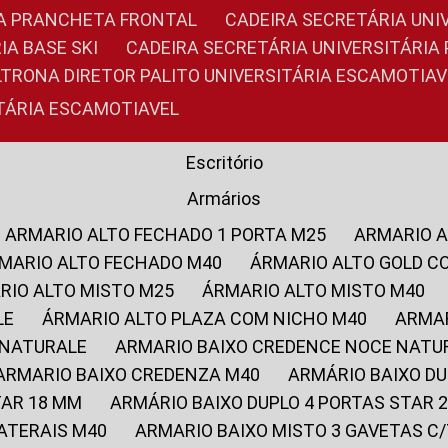
RIA PRANCHETA FRONTAL
CADEIRA SECRETÁRIA UNI
IA BASE SKI
CADEIRA SECRETÁRIA UNIVERSITÁRI
OLTRONA DIRETOR PALITO UNIVERSITÁRIA ESCAMOTIAV
ITÁRIA ESCAMOTIAVEL
Escritório
Armários
ARMARIO ALTO FECHADO 1 PORTA M25
ARMARIO 
RMARIO ALTO FECHADO M40
ÁRMARIO ALTO GOLD C
ARIO ALTO MISTO M25
ÁRMARIO ALTO MISTO M40
LE
ÁRMARIO ALTO PLAZA COM NICHO M40
ARMA
 NATURALE
ARMARIO BAIXO CREDENCE NOCE NATU
ARMARIO BAIXO CREDENZA M40
ARMÁRIO BAIXO D
TAR 18 MM
ARMÁRIO BAIXO DUPLO 4 PORTAS STAR
LATERAIS M40
ARMARIO BAIXO MISTO 3 GAVETAS 