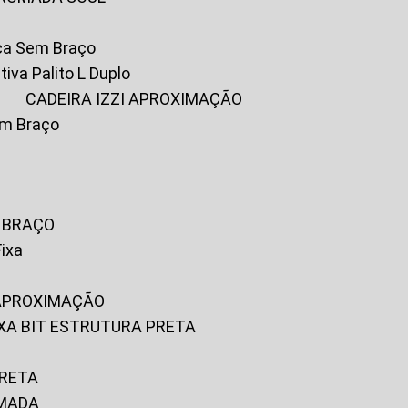
ica Sem Braço
tiva Palito L Duplo
A
CADEIRA IZZI APROXIMAÇÃO
om Braço
M BRAÇO
Fixa
 APROXIMAÇÃO
FIXA BIT ESTRUTURA PRETA
PRETA
OMADA