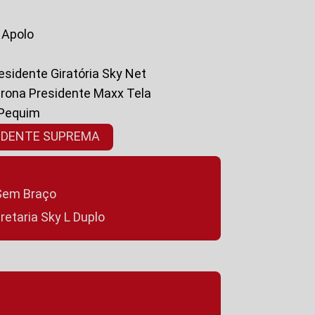
a Apolo
residente Giratória Sky Net
ltrona Presidente Maxx Tela
 Pequim
SIDENTE SUPREMA
a Sem Braço
cretaria Sky L Duplo