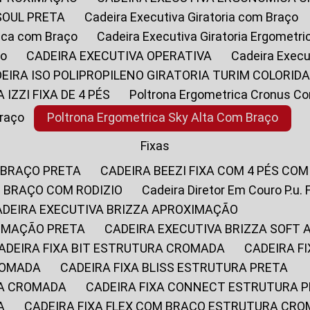
SOUL PRETA
Cadeira Executiva Giratoria com Braço
rica com Braço
Cadeira Executiva Giratoria Ergometr
ço
CADEIRA EXECUTIVA OPERATIVA
Cadeira Execu
DEIRA ISO POLIPROPILENO GIRATORIA TURIM COLORID
A IZZI FIXA DE 4 PÉS
Poltrona Ergometrica Cronus C
Braço
Poltrona Ergometrica Sky Alta Com Braço
Fixas
 BRAÇO PRETA
CADEIRA BEEZI FIXA COM 4 PÉS CO
OM BRAÇO COM RODIZIO
Cadeira Diretor Em Couro P.u. 
CADEIRA EXECUTIVA BRIZZA APROXIMAÇÃO
XIMAÇÃO PRETA
CADEIRA EXECUTIVA BRIZZA SOFT
CADEIRA FIXA BIT ESTRUTURA CROMADA
CADEIRA 
CROMADA
CADEIRA FIXA BLISS ESTRUTURA PRETA
RA CROMADA
CADEIRA FIXA CONNECT ESTRUTURA 
A
CADEIRA FIXA FLEX COM BRAÇO ESTRUTURA CR