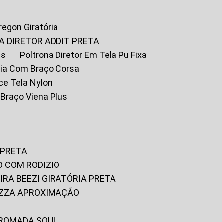
Oregon Giratória
A DIRETOR ADDIT PRETA
us
Poltrona Diretor Em Tela Pu Fixa
tória Com Braço Corsa
fice Tela Nylon
m Braço Viena Plus
 PRETA
O COM RODIZIO
EIRA BEEZI GIRATÓRIA PRETA
RIZZA APROXIMAÇÃO
CROMADA SOUL