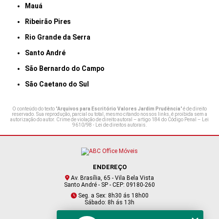
Mauá
Ribeirão Pires
Rio Grande da Serra
Santo André
São Bernardo do Campo
São Caetano do Sul
O conteúdo do texto "
Arquivos para Escritório Valores Jardim Prudência
" é de direito
reservado. Sua reprodução, parcial ou total, mesmo citando nossos links, é proibida sem a
autorização do autor. Crime de violação de direito autoral – artigo 184 do Código Penal –
Lei
9610/98 - Lei de direitos autorais
.
ENDEREÇO
Av. Brasília, 65 - Vila Bela Vista
Santo André - SP - CEP: 09180-260
Seg. a Sex: 8h30 ás 18h00
Sábado: 8h ás 13h