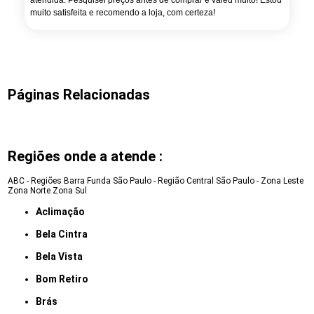
atendida. Pesquisei preços antes de comprar e valeu muito! Estou
muito satisfeita e recomendo a loja, com certeza!
Páginas Relacionadas
Regiões onde a atende :
ABC - Regiões
Barra Funda
São Paulo - Região Central
São Paulo - Zona Leste
Zona Norte
Zona Sul
Aclimação
Bela Cintra
Bela Vista
Bom Retiro
Brás