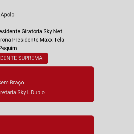
a Apolo
residente Giratória Sky Net
ltrona Presidente Maxx Tela
 Pequim
SIDENTE SUPREMA
a Sem Braço
cretaria Sky L Duplo