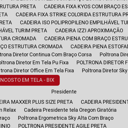
STRUTURA PRETA
CADEIRA FIXA KYOS COM BRAÇO 
ETA
CADEIRA FIXA STRIKE COLORIDA ESTRUTURA P
PRETA
CADEIRA ISO POLIPROPILENO EMPILHÁVEL T
LHÁVEL TURIM PRETA
CADEIRA IZZI APROXIMAÇÃO
UTURA CROMADA
CADEIRA PIENA COM BRAÇO ESTR
RAÇO ESTRUTURA CROMADA
CADEIRA PIENA ESTO
oltrona Diretor Continua Com Braço Corsa
Poltrona D
Poltrona Diretor Em Tela Pu Fixa
POLTRONA DIRETOR F
oltrona Diretor Office Em Tela Fixa
Poltrona Diretor S
ENCOSTO EM TELA - BIX
Presidente
DEIRA MAXXER PLUS SIZE PRETA
CADEIRA PRESIDEN
m Relax
Cadeira Presidente tela Oregon Giratória
Braço
Poltrona Ergometrica Sky Alta Com Braço
INIO
POLTRONA PRESIDENTE AGILE PRETA