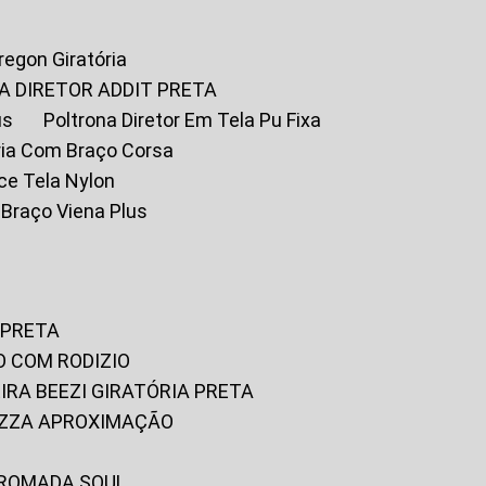
Oregon Giratória
A DIRETOR ADDIT PRETA
us
Poltrona Diretor Em Tela Pu Fixa
tória Com Braço Corsa
fice Tela Nylon
m Braço Viena Plus
 PRETA
O COM RODIZIO
EIRA BEEZI GIRATÓRIA PRETA
RIZZA APROXIMAÇÃO
CROMADA SOUL