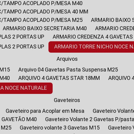
 C/TAMPO ACOPLADO P/MESA M40
 C/TAMPO ACOPLADO P/MESA 40 MM
 C/TAMPO ACOPLADO P/MESA M25
ARMARIO BAIXO
ARMARIO BAIXO SECRETARIA M40
ARMARIO CRED
PLAS 2 PORTAS UP
ARMARIO CREDENZA 4 GAVETAS
PLAS 2 PORTAS UP
ARMARIO TORRE NICHO NOCE 
Arquivos
 M15
Arquivo 04 Gavetas Pasta Suspensa M25
 M40
ARQUIVO 4 GAVETAS STAR 18MM
ARQUIVO
SA NOCE NATURALE
Gaveteiros
Gaveteiro para Acoplar em Mesa
Gaveteiro Volan
1 GAVETÃO M40
Gaveteiro Volante 2 Gavetas P/past
a M25
Gaveteiro volante 3 Gavetas M15
Gaveteir