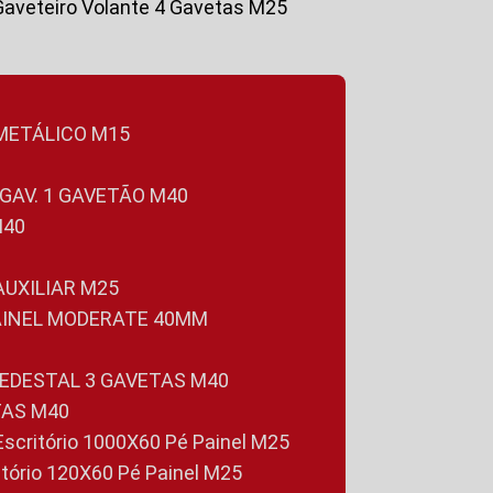
Gaveteiro Volante 4 Gavetas M25
 METÁLICO M15
 GAV. 1 GAVETÃO M40
M40
 AUXILIAR M25
PAINEL MODERATE 40MM
PEDESTAL 3 GAVETAS M40
TAS M40
 Escritório 1000X60 Pé Painel M25
ritório 120X60 Pé Painel M25