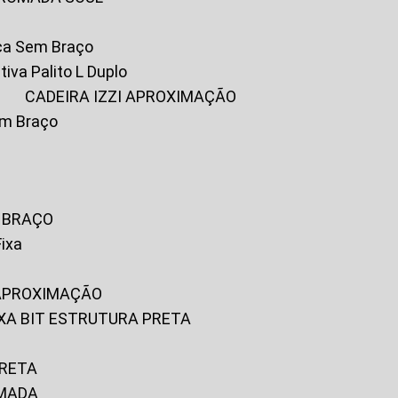
ica Sem Braço
tiva Palito L Duplo
A
CADEIRA IZZI APROXIMAÇÃO
om Braço
M BRAÇO
Fixa
 APROXIMAÇÃO
FIXA BIT ESTRUTURA PRETA
PRETA
OMADA