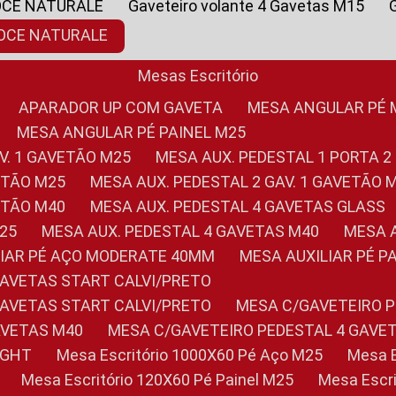
OCE NATURALE
Gaveteiro volante 4 Gavetas M15
NOCE NATURALE
Mesas Escritório
APARADOR UP COM GAVETA
MESA ANGULAR PÉ
MESA ANGULAR PÉ PAINEL M25
AV. 1 GAVETÃO M25
MESA AUX. PEDESTAL 1 PORTA 2
VETÃO M25
MESA AUX. PEDESTAL 2 GAV. 1 GAVETÃO 
VETÃO M40
MESA AUX. PEDESTAL 4 GAVETAS GLASS
M25
MESA AUX. PEDESTAL 4 GAVETAS M40
MESA
ILIAR PÉ AÇO MODERATE 40MM
MESA AUXILIAR PÉ 
GAVETAS START CALVI/PRETO
GAVETAS START CALVI/PRETO
MESA C/GAVETEIRO 
AVETAS M40
MESA C/GAVETEIRO PEDESTAL 4 GAVE
LIGHT
Mesa Escritório 1000X60 Pé Aço M25
Mesa
Mesa Escritório 120X60 Pé Painel M25
Mesa Esc