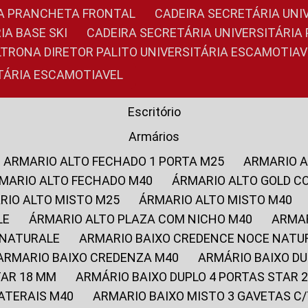
RIA PRANCHETA FRONTAL
CADEIRA SECRETÁRIA UNI
IA BASE SKI
CADEIRA SECRETÁRIA UNIVERSITÁRI
OLTRONA DIRETOR PALITO UNIVERSITÁRIA ESCAMOTIAV
ITÁRIA ESCAMOTIAVEL
Escritório
Armários
ARMARIO ALTO FECHADO 1 PORTA M25
ARMARIO 
RMARIO ALTO FECHADO M40
ÁRMARIO ALTO GOLD C
ARIO ALTO MISTO M25
ÁRMARIO ALTO MISTO M40
LE
ÁRMARIO ALTO PLAZA COM NICHO M40
ARMA
 NATURALE
ARMARIO BAIXO CREDENCE NOCE NATU
ARMARIO BAIXO CREDENZA M40
ARMÁRIO BAIXO D
TAR 18 MM
ARMÁRIO BAIXO DUPLO 4 PORTAS STAR
LATERAIS M40
ARMARIO BAIXO MISTO 3 GAVETAS 