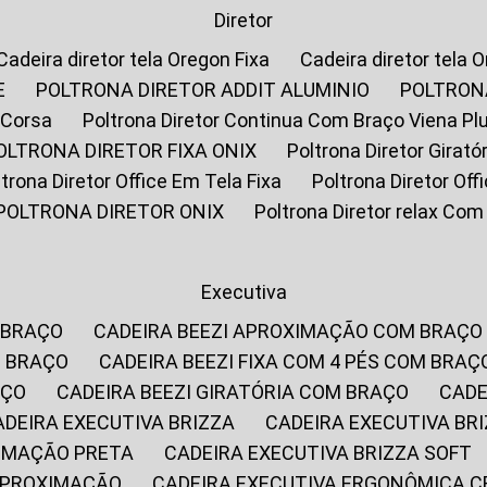
Diretor
Cadeira diretor tela Oregon Fixa
Cadeira diretor tela 
E
POLTRONA DIRETOR ADDIT ALUMINIO
POLTRON
 Corsa
Poltrona Diretor Continua Com Braço Viena Pl
POLTRONA DIRETOR FIXA ONIX
Poltrona Diretor Gira
oltrona Diretor Office Em Tela Fixa
Poltrona Diretor Of
POLTRONA DIRETOR ONIX
Poltrona Diretor relax Co
Executiva
 BRAÇO
CADEIRA BEEZI APROXIMAÇÃO COM BRAÇO
M BRAÇO
CADEIRA BEEZI FIXA COM 4 PÉS COM BRAÇ
AÇO
CADEIRA BEEZI GIRATÓRIA COM BRAÇO
CAD
CADEIRA EXECUTIVA BRIZZA
CADEIRA EXECUTIVA B
XIMAÇÃO PRETA
CADEIRA EXECUTIVA BRIZZA SOFT
 APROXIMAÇÃO
CADEIRA EXECUTIVA ERGONÔMICA 