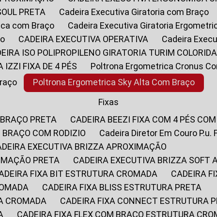
SOUL PRETA
Cadeira Executiva Giratoria com Braço
rica com Braço
Cadeira Executiva Giratoria Ergometr
ço
CADEIRA EXECUTIVA OPERATIVA
Cadeira Execu
DEIRA ISO POLIPROPILENO GIRATORIA TURIM COLORID
A IZZI FIXA DE 4 PÉS
Poltrona Ergometrica Cronus C
Braço
Poltrona Ergometrica Sky Alta Com Braço
Fixas
 BRAÇO PRETA
CADEIRA BEEZI FIXA COM 4 PÉS CO
OM BRAÇO COM RODIZIO
Cadeira Diretor Em Couro P.u. 
CADEIRA EXECUTIVA BRIZZA APROXIMAÇÃO
XIMAÇÃO PRETA
CADEIRA EXECUTIVA BRIZZA SOFT
CADEIRA FIXA BIT ESTRUTURA CROMADA
CADEIRA 
CROMADA
CADEIRA FIXA BLISS ESTRUTURA PRETA
RA CROMADA
CADEIRA FIXA CONNECT ESTRUTURA 
A
CADEIRA FIXA FLEX COM BRAÇO ESTRUTURA CR