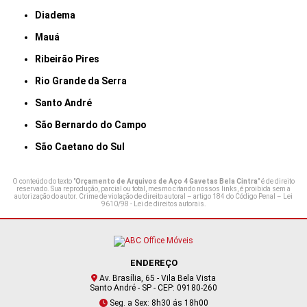
Diadema
Mauá
Ribeirão Pires
Rio Grande da Serra
Santo André
São Bernardo do Campo
São Caetano do Sul
O conteúdo do texto "
Orçamento de Arquivos de Aço 4 Gavetas Bela Cintra
" é de direito
reservado. Sua reprodução, parcial ou total, mesmo citando nossos links, é proibida sem a
autorização do autor. Crime de violação de direito autoral – artigo 184 do Código Penal –
Lei
9610/98 - Lei de direitos autorais
.
ENDEREÇO
Av. Brasília, 65 - Vila Bela Vista
Santo André - SP - CEP: 09180-260
Seg. a Sex: 8h30 ás 18h00