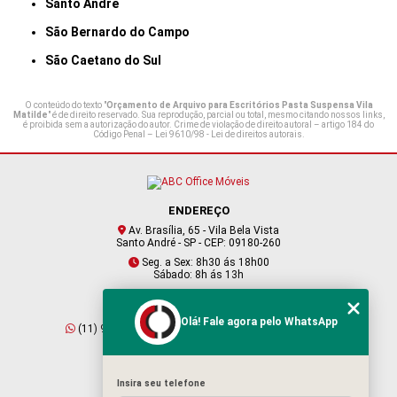
Santo André
São Bernardo do Campo
São Caetano do Sul
O conteúdo do texto "
Orçamento de Arquivo para Escritórios Pasta Suspensa Vila
Matilde
" é de direito reservado. Sua reprodução, parcial ou total, mesmo citando nossos links,
é proibida sem a autorização do autor. Crime de violação de direito autoral – artigo 184 do
Código Penal –
Lei 9610/98 - Lei de direitos autorais
.
ENDEREÇO
Av. Brasília, 65 - Vila Bela Vista
Santo André - SP - CEP: 09180-260
Seg. a Sex: 8h30 ás 18h00
Sábado: 8h ás 13h
CONTATO
Olá! Fale agora pelo WhatsApp
(11) 95409-2229
(11) 4901-6045
vendas@abcofficemoveis.com.br
Insira seu telefone