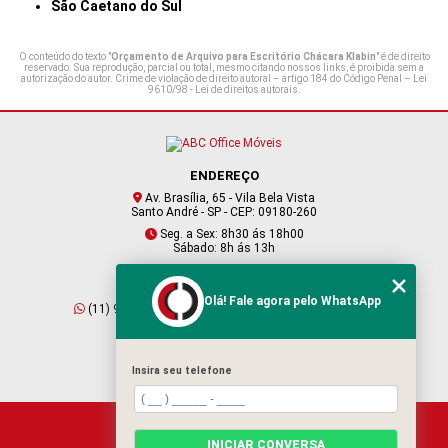
São Caetano do Sul
O conteúdo do texto "
Orçamento de Arquivo para Escritório Chácara Klabin
" é de direito
reservado. Sua reprodução, parcial ou total, mesmo citando nossos links, é proibida sem a
autorização do autor. Crime de violação de direito autoral – artigo 184 do Código Penal –
Lei
9610/98 - Lei de direitos autorais
.
ENDEREÇO
Av. Brasília, 65 - Vila Bela Vista
Santo André - SP - CEP: 09180-260
Seg. a Sex: 8h30 ás 18h00
Sábado: 8h ás 13h
CONTATO
Olá! Fale agora pelo WhatsApp
(11) 95409-2229
(11) 4901-6045
vendas@abcofficemoveis.com.br
Insira seu telefone
HOME
INICIAR CONVERSA
SOBRE NÓS