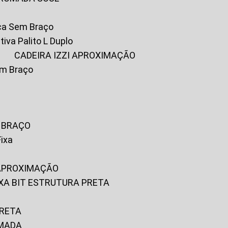
ica Sem Braço
tiva Palito L Duplo
A
CADEIRA IZZI APROXIMAÇÃO
om Braço
M BRAÇO
Fixa
 APROXIMAÇÃO
FIXA BIT ESTRUTURA PRETA
PRETA
OMADA