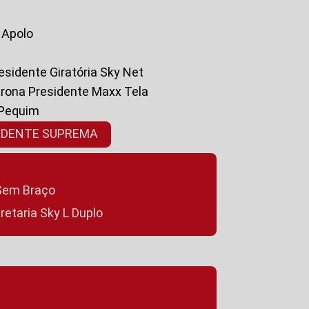
a Apolo
residente Giratória Sky Net
ltrona Presidente Maxx Tela
 Pequim
SIDENTE SUPREMA
a Sem Braço
cretaria Sky L Duplo