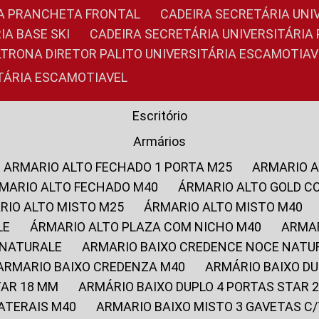
RIA PRANCHETA FRONTAL
CADEIRA SECRETÁRIA UNI
IA BASE SKI
CADEIRA SECRETÁRIA UNIVERSITÁRI
OLTRONA DIRETOR PALITO UNIVERSITÁRIA ESCAMOTIAV
ITÁRIA ESCAMOTIAVEL
Escritório
Armários
ARMARIO ALTO FECHADO 1 PORTA M25
ARMARIO 
RMARIO ALTO FECHADO M40
ÁRMARIO ALTO GOLD C
ARIO ALTO MISTO M25
ÁRMARIO ALTO MISTO M40
LE
ÁRMARIO ALTO PLAZA COM NICHO M40
ARMA
 NATURALE
ARMARIO BAIXO CREDENCE NOCE NATU
ARMARIO BAIXO CREDENZA M40
ARMÁRIO BAIXO D
TAR 18 MM
ARMÁRIO BAIXO DUPLO 4 PORTAS STAR
LATERAIS M40
ARMARIO BAIXO MISTO 3 GAVETAS 