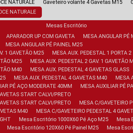
OCE NATURALE
Gaveteiro volante 4 Gavetas M15
NOCE NATURALE
Mesas Escritório
APARADOR UP COM GAVETA
MESA ANGULAR PÉ
MESA ANGULAR PÉ PAINEL M25
AV. 1 GAVETÃO M25
MESA AUX. PEDESTAL 1 PORTA 2
VETÃO M25
MESA AUX. PEDESTAL 2 GAV. 1 GAVETÃO 
VETÃO M40
MESA AUX. PEDESTAL 4 GAVETAS GLASS
M25
MESA AUX. PEDESTAL 4 GAVETAS M40
MESA
ILIAR PÉ AÇO MODERATE 40MM
MESA AUXILIAR PÉ 
GAVETAS START CALVI/PRETO
GAVETAS START CALVI/PRETO
MESA C/GAVETEIRO 
AVETAS M40
MESA C/GAVETEIRO PEDESTAL 4 GAVE
LIGHT
Mesa Escritório 1000X60 Pé Aço M25
Mesa
Mesa Escritório 120X60 Pé Painel M25
Mesa Esc