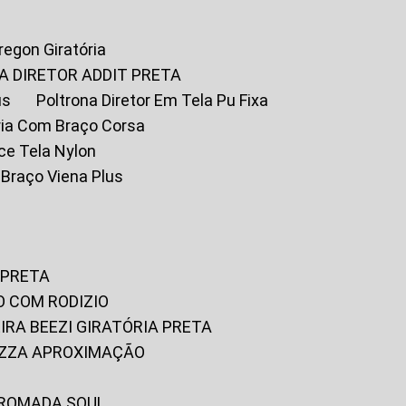
Oregon Giratória
A DIRETOR ADDIT PRETA
us
Poltrona Diretor Em Tela Pu Fixa
tória Com Braço Corsa
fice Tela Nylon
m Braço Viena Plus
 PRETA
O COM RODIZIO
EIRA BEEZI GIRATÓRIA PRETA
RIZZA APROXIMAÇÃO
CROMADA SOUL