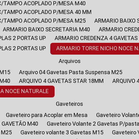
 C/TAMPO ACOPLADO P/MESA M40
 C/TAMPO ACOPLADO P/MESA 40 MM
 C/TAMPO ACOPLADO P/MESA M25
ARMARIO BAIXO
ARMARIO BAIXO SECRETARIA M40
ARMARIO CRED
PLAS 2 PORTAS UP
ARMARIO CREDENZA 4 GAVETAS
PLAS 2 PORTAS UP
ARMARIO TORRE NICHO NOCE 
Arquivos
 M15
Arquivo 04 Gavetas Pasta Suspensa M25
 M40
ARQUIVO 4 GAVETAS STAR 18MM
ARQUIVO
SA NOCE NATURALE
Gaveteiros
Gaveteiro para Acoplar em Mesa
Gaveteiro Volan
1 GAVETÃO M40
Gaveteiro Volante 2 Gavetas P/past
a M25
Gaveteiro volante 3 Gavetas M15
Gaveteir