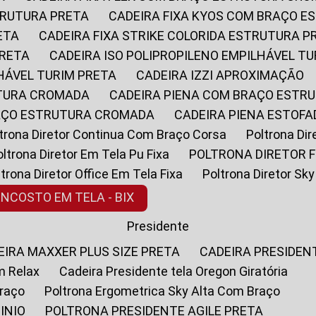
STRUTURA PRETA
CADEIRA FIXA KYOS COM BRAÇO 
ETA
CADEIRA FIXA STRIKE COLORIDA ESTRUTURA P
PRETA
CADEIRA ISO POLIPROPILENO EMPILHÁVEL T
LHÁVEL TURIM PRETA
CADEIRA IZZI APROXIMAÇÃO
UTURA CROMADA
CADEIRA PIENA COM BRAÇO ESTR
RAÇO ESTRUTURA CROMADA
CADEIRA PIENA ESTO
oltrona Diretor Continua Com Braço Corsa
Poltrona D
Poltrona Diretor Em Tela Pu Fixa
POLTRONA DIRETOR F
oltrona Diretor Office Em Tela Fixa
Poltrona Diretor S
ENCOSTO EM TELA - BIX
Presidente
DEIRA MAXXER PLUS SIZE PRETA
CADEIRA PRESIDEN
m Relax
Cadeira Presidente tela Oregon Giratória
Braço
Poltrona Ergometrica Sky Alta Com Braço
INIO
POLTRONA PRESIDENTE AGILE PRETA