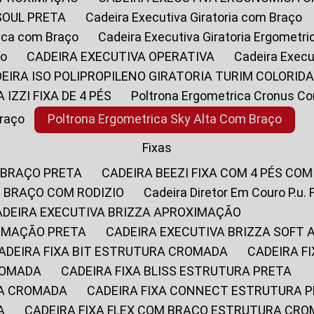
SOUL PRETA
Cadeira Executiva Giratoria com Braço
rica com Braço
Cadeira Executiva Giratoria Ergometr
ço
CADEIRA EXECUTIVA OPERATIVA
Cadeira Execu
DEIRA ISO POLIPROPILENO GIRATORIA TURIM COLORID
A IZZI FIXA DE 4 PÉS
Poltrona Ergometrica Cronus C
Braço
Poltrona Ergometrica Sky Alta Com Braço
Fixas
 BRAÇO PRETA
CADEIRA BEEZI FIXA COM 4 PÉS CO
OM BRAÇO COM RODIZIO
Cadeira Diretor Em Couro P.u. 
CADEIRA EXECUTIVA BRIZZA APROXIMAÇÃO
XIMAÇÃO PRETA
CADEIRA EXECUTIVA BRIZZA SOFT
CADEIRA FIXA BIT ESTRUTURA CROMADA
CADEIRA 
CROMADA
CADEIRA FIXA BLISS ESTRUTURA PRETA
RA CROMADA
CADEIRA FIXA CONNECT ESTRUTURA 
A
CADEIRA FIXA FLEX COM BRAÇO ESTRUTURA CR