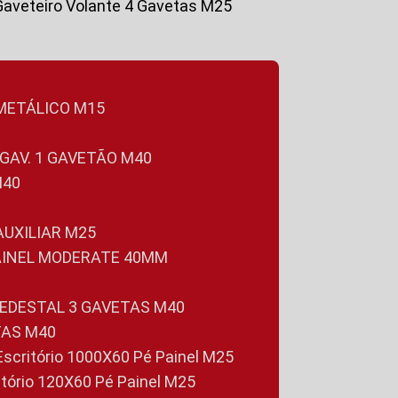
Gaveteiro Volante 4 Gavetas M25
 METÁLICO M15
 GAV. 1 GAVETÃO M40
M40
 AUXILIAR M25
PAINEL MODERATE 40MM
PEDESTAL 3 GAVETAS M40
TAS M40
 Escritório 1000X60 Pé Painel M25
ritório 120X60 Pé Painel M25