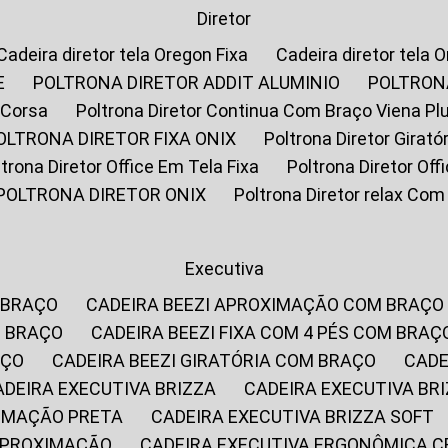
Diretor
Cadeira diretor tela Oregon Fixa
Cadeira diretor tela 
E
POLTRONA DIRETOR ADDIT ALUMINIO
POLTRON
 Corsa
Poltrona Diretor Continua Com Braço Viena Pl
POLTRONA DIRETOR FIXA ONIX
Poltrona Diretor Gira
oltrona Diretor Office Em Tela Fixa
Poltrona Diretor Of
POLTRONA DIRETOR ONIX
Poltrona Diretor relax Co
Executiva
 BRAÇO
CADEIRA BEEZI APROXIMAÇÃO COM BRAÇO
M BRAÇO
CADEIRA BEEZI FIXA COM 4 PÉS COM BRAÇ
AÇO
CADEIRA BEEZI GIRATÓRIA COM BRAÇO
CAD
CADEIRA EXECUTIVA BRIZZA
CADEIRA EXECUTIVA B
XIMAÇÃO PRETA
CADEIRA EXECUTIVA BRIZZA SOFT
 APROXIMAÇÃO
CADEIRA EXECUTIVA ERGONÔMICA 