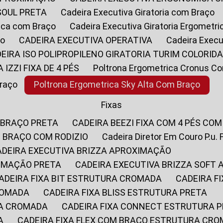
SOUL PRETA
Cadeira Executiva Giratoria com Braço
rica com Braço
Cadeira Executiva Giratoria Ergometr
ço
CADEIRA EXECUTIVA OPERATIVA
Cadeira Execu
DEIRA ISO POLIPROPILENO GIRATORIA TURIM COLORID
A IZZI FIXA DE 4 PÉS
Poltrona Ergometrica Cronus C
Braço
Poltrona Ergometrica Sky Alta Com Braço
Fixas
 BRAÇO PRETA
CADEIRA BEEZI FIXA COM 4 PÉS CO
OM BRAÇO COM RODIZIO
Cadeira Diretor Em Couro P.u. 
CADEIRA EXECUTIVA BRIZZA APROXIMAÇÃO
XIMAÇÃO PRETA
CADEIRA EXECUTIVA BRIZZA SOFT
CADEIRA FIXA BIT ESTRUTURA CROMADA
CADEIRA 
CROMADA
CADEIRA FIXA BLISS ESTRUTURA PRETA
RA CROMADA
CADEIRA FIXA CONNECT ESTRUTURA 
A
CADEIRA FIXA FLEX COM BRAÇO ESTRUTURA CR