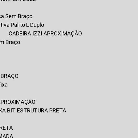
ica Sem Braço
tiva Palito L Duplo
A
CADEIRA IZZI APROXIMAÇÃO
om Braço
M BRAÇO
Fixa
 APROXIMAÇÃO
FIXA BIT ESTRUTURA PRETA
PRETA
OMADA