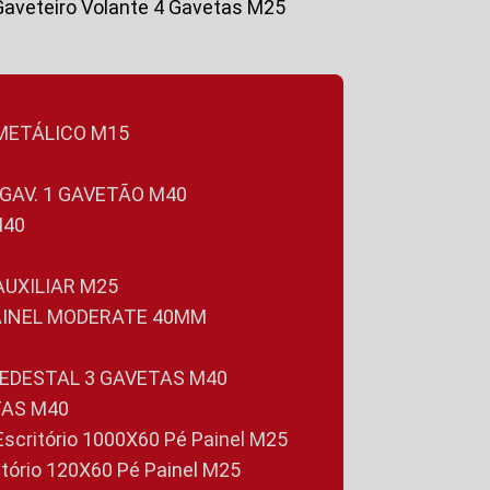
Gaveteiro Volante 4 Gavetas M25
 METÁLICO M15
 GAV. 1 GAVETÃO M40
M40
 AUXILIAR M25
PAINEL MODERATE 40MM
PEDESTAL 3 GAVETAS M40
TAS M40
 Escritório 1000X60 Pé Painel M25
ritório 120X60 Pé Painel M25