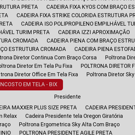
STRUTURA PRETA
CADEIRA FIXA KYOS COM BRAÇO 
ETA
CADEIRA FIXA STRIKE COLORIDA ESTRUTURA P
PRETA
CADEIRA ISO POLIPROPILENO EMPILHÁVEL T
LHÁVEL TURIM PRETA
CADEIRA IZZI APROXIMAÇÃO
UTURA CROMADA
CADEIRA PIENA COM BRAÇO ESTR
RAÇO ESTRUTURA CROMADA
CADEIRA PIENA ESTO
oltrona Diretor Continua Com Braço Corsa
Poltrona D
Poltrona Diretor Em Tela Pu Fixa
POLTRONA DIRETOR F
oltrona Diretor Office Em Tela Fixa
Poltrona Diretor S
ENCOSTO EM TELA - BIX
Presidente
DEIRA MAXXER PLUS SIZE PRETA
CADEIRA PRESIDEN
m Relax
Cadeira Presidente tela Oregon Giratória
Braço
Poltrona Ergometrica Sky Alta Com Braço
INIO
POLTRONA PRESIDENTE AGILE PRETA