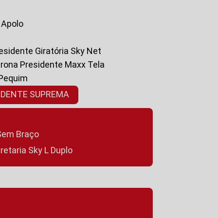
a Apolo
residente Giratória Sky Net
ltrona Presidente Maxx Tela
 Pequim
SIDENTE SUPREMA
a Sem Braço
cretaria Sky L Duplo