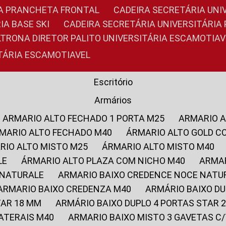
RIA PRANCHETA FRONTAL
CADEIRA SECRETÁRIA UNI
IA BASE SKI
CADEIRA SECRETÁRIA UNIVERSITÁRI
OLTRONA DIRETOR PALITO UNIVERSITÁRIA ESCAMOTIAV
ITÁRIA ESCAMOTIAVEL
Escritório
Armários
ARMARIO ALTO FECHADO 1 PORTA M25
ARMARIO 
RMARIO ALTO FECHADO M40
ÁRMARIO ALTO GOLD C
ARIO ALTO MISTO M25
ÁRMARIO ALTO MISTO M40
LE
ÁRMARIO ALTO PLAZA COM NICHO M40
ARMA
 NATURALE
ARMARIO BAIXO CREDENCE NOCE NATU
ARMARIO BAIXO CREDENZA M40
ARMÁRIO BAIXO D
TAR 18 MM
ARMÁRIO BAIXO DUPLO 4 PORTAS STAR
LATERAIS M40
ARMARIO BAIXO MISTO 3 GAVETAS 