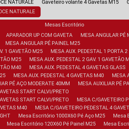
OCE NATURALE
Gaveteiro volante 4 Gavetas M15
NOCE NATURALE
Mesas Escritório
APARADOR UP COM GAVETA
MESA ANGULAR PÉ
MESA ANGULAR PÉ PAINEL M25
AV. 1 GAVETÃO M25
MESA AUX. PEDESTAL 1 PORTA 2
VETÃO M25
MESA AUX. PEDESTAL 2 GAV. 1 GAVETÃO 
VETÃO M40
MESA AUX. PEDESTAL 4 GAVETAS GLASS
M25
MESA AUX. PEDESTAL 4 GAVETAS M40
MESA
ILIAR PÉ AÇO MODERATE 40MM
MESA AUXILIAR PÉ 
GAVETAS START CALVI/PRETO
GAVETAS START CALVI/PRETO
MESA C/GAVETEIRO 
AVETAS M40
MESA C/GAVETEIRO PEDESTAL 4 GAVE
LIGHT
Mesa Escritório 1000X60 Pé Aço M25
Mesa
Mesa Escritório 120X60 Pé Painel M25
Mesa Esc