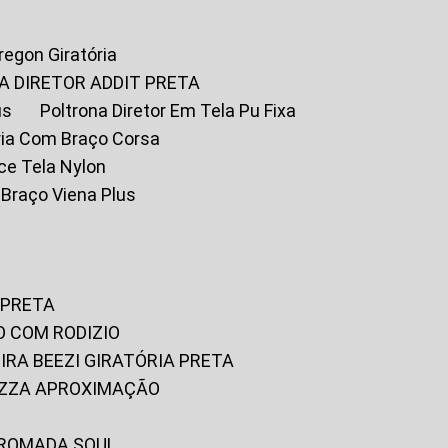
Oregon Giratória
A DIRETOR ADDIT PRETA
us
Poltrona Diretor Em Tela Pu Fixa
tória Com Braço Corsa
fice Tela Nylon
m Braço Viena Plus
 PRETA
O COM RODIZIO
EIRA BEEZI GIRATÓRIA PRETA
RIZZA APROXIMAÇÃO
CROMADA SOUL