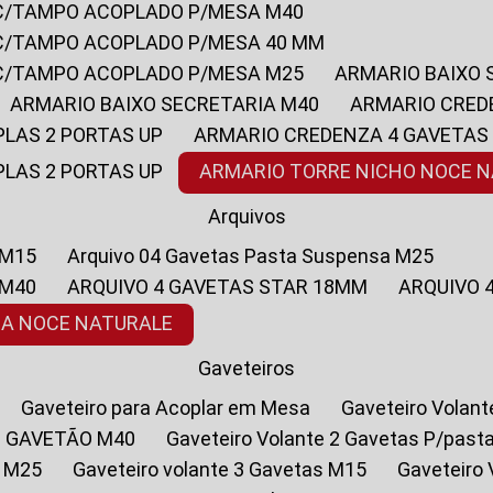
 C/TAMPO ACOPLADO P/MESA M40
 C/TAMPO ACOPLADO P/MESA 40 MM
 C/TAMPO ACOPLADO P/MESA M25
ARMARIO BAIXO
ARMARIO BAIXO SECRETARIA M40
ARMARIO CRED
PLAS 2 PORTAS UP
ARMARIO CREDENZA 4 GAVETAS
PLAS 2 PORTAS UP
ARMARIO TORRE NICHO NOCE 
Arquivos
 M15
Arquivo 04 Gavetas Pasta Suspensa M25
 M40
ARQUIVO 4 GAVETAS STAR 18MM
ARQUIVO
SA NOCE NATURALE
Gaveteiros
Gaveteiro para Acoplar em Mesa
Gaveteiro Volan
1 GAVETÃO M40
Gaveteiro Volante 2 Gavetas P/past
a M25
Gaveteiro volante 3 Gavetas M15
Gaveteir