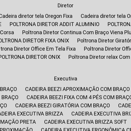
Diretor
Cadeira diretor tela Oregon Fixa
Cadeira diretor tela 
E
POLTRONA DIRETOR ADDIT ALUMINIO
POLTRON
 Corsa
Poltrona Diretor Continua Com Braço Viena Pl
POLTRONA DIRETOR FIXA ONIX
Poltrona Diretor Gira
oltrona Diretor Office Em Tela Fixa
Poltrona Diretor Of
POLTRONA DIRETOR ONIX
Poltrona Diretor relax Co
Executiva
 BRAÇO
CADEIRA BEEZI APROXIMAÇÃO COM BRAÇO
M BRAÇO
CADEIRA BEEZI FIXA COM 4 PÉS COM BRAÇ
AÇO
CADEIRA BEEZI GIRATÓRIA COM BRAÇO
CAD
CADEIRA EXECUTIVA BRIZZA
CADEIRA EXECUTIVA B
XIMAÇÃO PRETA
CADEIRA EXECUTIVA BRIZZA SOFT
 APROXIMAÇÃO
CADEIRA EXECUTIVA ERGONÔMICA 