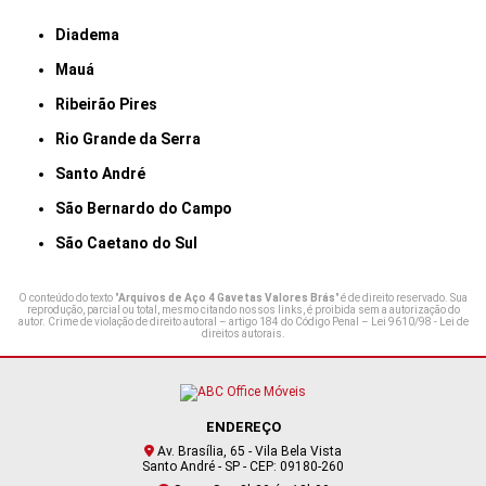
Diadema
Mauá
Ribeirão Pires
Rio Grande da Serra
Santo André
São Bernardo do Campo
São Caetano do Sul
O conteúdo do texto "
Arquivos de Aço 4 Gavetas Valores Brás
" é de direito reservado. Sua
reprodução, parcial ou total, mesmo citando nossos links, é proibida sem a autorização do
autor. Crime de violação de direito autoral – artigo 184 do Código Penal –
Lei 9610/98 - Lei de
direitos autorais
.
ENDEREÇO
Av. Brasília, 65 - Vila Bela Vista
Santo André - SP - CEP: 09180-260